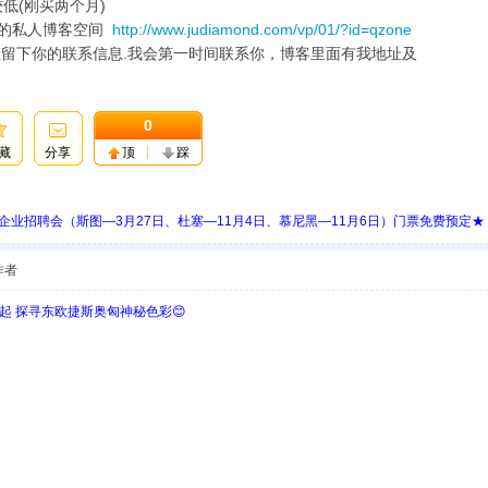
低(刚买两个月)
我的私人博客空间
http://www.judiamond.com/vp/01/?id=qzone
里留下你的联系信息.我会第一时间联系你，博客里面有我地址及
0
藏
分享
顶
踩
 Days 中欧企业招聘会（斯图—3月27日、杜塞—11月4日、慕尼黑—11月6日）门票免费预定★
作者
欧起 探寻东欧捷斯奥匈神秘色彩😊