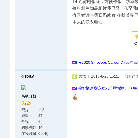
14.迷你电饭褒，方便作饭，功率较
价格相关物品相片我已经上传至
有意者请与我联系或者 在我博客
本人的联系电话
收
★2020 SinoJobs Career
display
发表于 2016-8-28 16:21
|
只看该
德华旅游 😊东欧六日风情游，339
高级白领
积分
118
威望
37
金钱
6
阅读权限
40
在线时间
0 小时