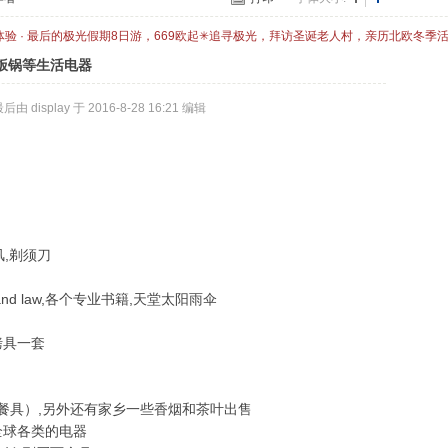
体验 · 最后的极光假期8日游，669欧起✳追寻极光，拜访圣诞老人村，亲历北欧冬季
饭锅等生活电器
由 display 于 2016-8-28 16:21 编辑
风,剃须刀
 and law,各个专业书籍,天堂太阳雨伞
烤具一套
）
椅(送餐具）,另外还有家乡一些香烟和茶叶出售
全球各类的电器