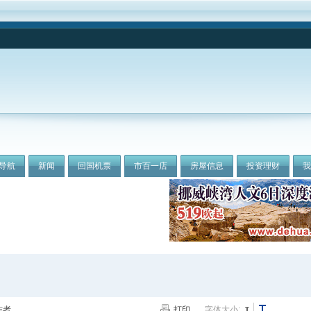
导航
新闻
回国机票
市百一店
房屋信息
投资理财
作者
打印
字体大小: