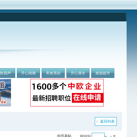
我歌我声
开心画廊
美食美刻
开心灌水
旅游超市
返回列表
倒序看帖
跳转到
»
#