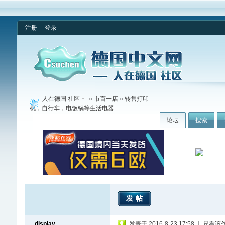
注册
登录
人在德国 社区
»
市百一店
» 转售打印
机，自行车，电饭锅等生活电器
论坛
搜索
发帖
display
发表于 2016-8-23 17:58
|
只看该