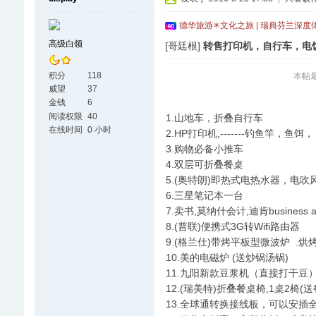
德华旅游✳文化之旅 | 瑞典芬兰深度
高级白领
[哥廷根]
转售打印机，自行车，电
积分
118
本帖最后
威望
37
金钱
6
阅读权限
40
1.山地车，折叠自行车
在线时间
0 小时
2.HP打印机,-------钓鱼竿，鱼饵，
3.购物必备小推车
4.双层可折叠餐桌
5.(奥特朗)即热式电热水器，电吹
6.三星笔记本一台
7.卖书,莫纳什会计,迪肯business
8.(普联)便携式3G转Wifi路由器
9.(格兰仕)带烤平板型微波炉 .烘
10.美的电磁炉 (送炒锅汤锅)
11.九阳新款豆浆机（直接打干豆
12.(瑞美特)折叠餐桌椅,1桌2
13.全球通转换接线板，可以安插