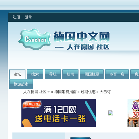
注册
登录
论坛
搜索
导航
新闻
回国机票
市百一店
房
旅游超市
人在德国 社区
»
德国消费指南
»
过期优惠
» 大巴订