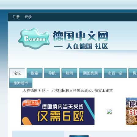
注册
登录
论坛
搜索
导航
新闻
回国机票
市百一店
房
旅游超市
人在德国 社区
»
求职招聘
» 科隆sushiou 招零工跑堂