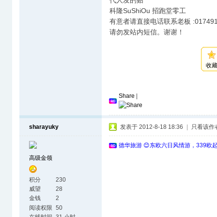
代人发的贴
科隆SuShiOu 招跑堂零工
有意者请直接电话联系老板 :0174916
请勿发站内短信。谢谢！
收
Share
|
sharayuky
发表于 2012-8-18 18:36
|
只看该作
德华旅游 😊东欧六日风情游，339欧
高级金领
积分
230
威望
28
金钱
2
阅读权限
50
在线时间
31 小时