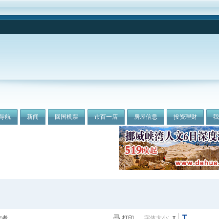
导航
新闻
回国机票
市百一店
房屋信息
投资理财
作者
打印
字体大小: