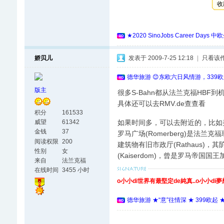
收
★2020 SinoJobs Career
娇贝儿
发表于 2009-7-25 12:18
|
只看该
德华旅游 😊东欧六日风情游，339
版主
很多S-Bahn都从法兰克福HBF到
具体还可以去RMV.de查查看
积分
161533
如果时间多，可以去附近的，比如
威望
61342
金钱
37
罗马广场(Romerberg)是法
阅读权限
200
建筑物有旧市政厅(Rathaus)
性别
女
(Kaiserdom)，曾是罗马帝国国王
来自
法兰克福
在线时间
3455 小时
o小小di世界有最堅定de純真..o小小di
德华旅游 ★“意”往情深 ★ 399欧起