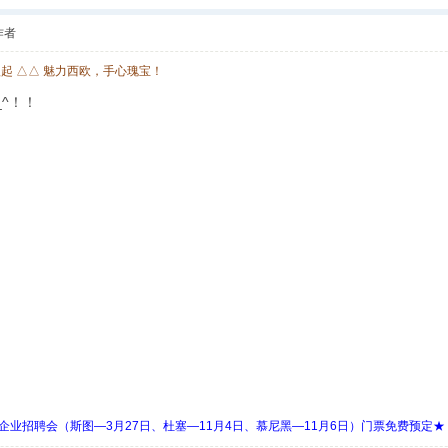
作者
欧起 △△ 魅力西欧，手心瑰宝！
^！！
 Days 中欧企业招聘会（斯图—3月27日、杜塞—11月4日、慕尼黑—11月6日）门票免费预定★