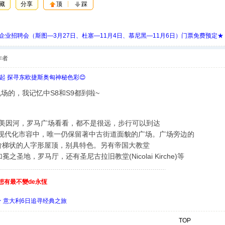
藏
分享
顶
踩
 Days 中欧企业招聘会（斯图—3月27日、杜塞—11月4日、慕尼黑—11月6日）门票免费预定★
作者
欧起 探寻东欧捷斯奥匈神秘色彩😊
机场的，我记忆中S8和S9都到啦~
美因河，罗马广场看看，都不是很远，步行可以到达
兰克福现代化市容中，唯一仍保留著中古街道面貌的广场。广场旁边的
，其阶梯状的人字形屋顶，别具特色。另有帝国大教堂
加冕之圣地，罗马厅，还有圣尼古拉旧教堂(Nicolai Kirche)等
夢想有最不變de永恆
 ★ 意大利6日追寻经典之旅
TOP