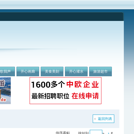
我歌我声
开心画廊
美食美刻
开心灌水
旅游超市
返回列表
倒序看帖
跳转到
»
#