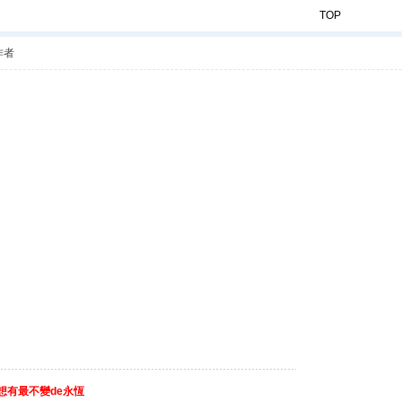
TOP
作者
夢想有最不變de永恆