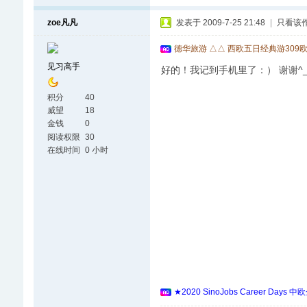
zoe凡凡
发表于 2009-7-25 21:48
|
只看该
德华旅游 △△ 西欧五日经典游309
见习高手
好的！我记到手机里了：） 谢谢^_
积分
40
威望
18
金钱
0
阅读权限
30
在线时间
0 小时
★2020 SinoJobs Career