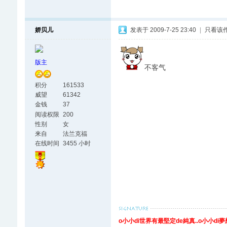
娇贝儿
发表于 2009-7-25 23:40
|
只看该
版主
不客气
积分
161533
威望
61342
金钱
37
阅读权限
200
性别
女
来自
法兰克福
在线时间
3455 小时
o小小di世界有最堅定de純真..o小小di