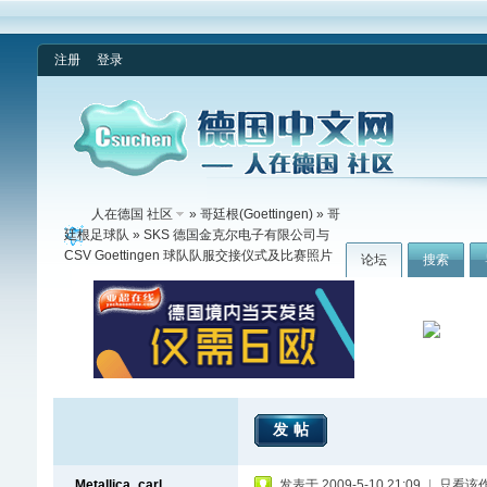
注册
登录
人在德国 社区
»
哥廷根(Goettingen)
»
哥
廷根足球队
» SKS 德国金克尔电子有限公司与
CSV Goettingen 球队队服交接仪式及比赛照片
论坛
搜索
发帖
Metallica_carl
发表于 2009-5-10 21:09
|
只看该