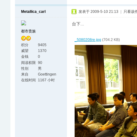
Metallica_carl
发表于 2009-5-10 21:13
|
只看该
台下...
都市贵族
_5080208re.jpg
(704.2 KB)
积分
9405
威望
1370
金钱
0
阅读权限
90
性别
男
来自
Goettingen
在线时间
1167 小时