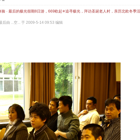
体验 · 最后的极光假期8日游，669欧起✳追寻极光，拜访圣诞老人村，亲历北欧冬季
由 ...空... 于 2009-5-14 09:53 编辑