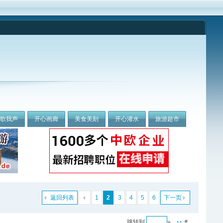
我歌我声
开心画廊
美食美刻
开心灌水
旅游超市
返回列表
1
2
3
4
5
6
下一页
跳转到
»
#