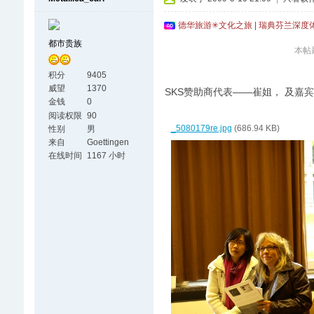
德华旅游✳文化之旅 | 瑞典芬兰深度
都市贵族
本帖最后
积分
9405
威望
1370
SKS赞助商代表——崔姐， 及嘉宾
金钱
0
阅读权限
90
_5080179re.jpg
(686.94 KB)
性别
男
来自
Goettingen
在线时间
1167 小时