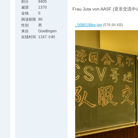
积分
9405
威望
1370
Frau Juta von AASF (亚非交流
金钱
0
阅读权限
90
_5080198re.jpg
(576.94 KB)
性别
男
来自
Goettingen
在线时间
1167 小时