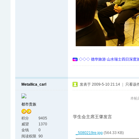
◇◇◇ 德华旅游 山水瑞士四日深度游 
Metallica_carl
发表于 2009-5-10 21:14
|
只看该
本帖最后
都市贵族
学生会主席王肇发言
积分
9405
威望
1370
金钱
0
_5080219re.jpg
(564.33 KB)
阅读权限
90