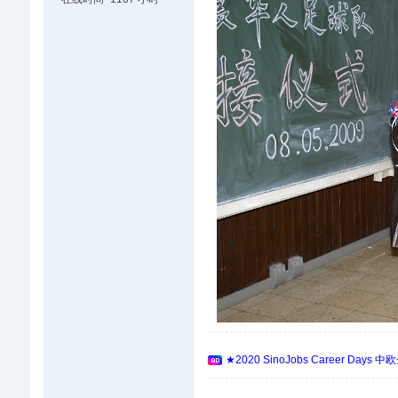
★2020 SinoJobs Career