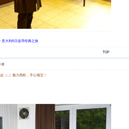
 ★ 意大利6日追寻经典之旅
TOP
作者
欧起 △△ 魅力西欧，手心瑰宝！