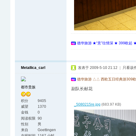
德华旅游 ★“意”往情深 ★ 399欧起
Metallica_carl
发表于 2009-5-10 21:12
|
只看该
德华旅游 △△ 西欧五日经典游309
都市贵族
副队长献花
积分
9405
_5080215re.jpg
(683.97 KB)
威望
1370
金钱
0
阅读权限
90
性别
男
来自
Goettingen
在线时间
1167 小时