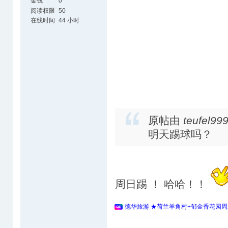
金钱
0
阅读权限
50
在线时间
44 小时
原帖由
teufel99
明天踢球吗？
周日踢 ！ 哈哈！！
德华旅游 ★荷兰羊角村+郁金香花园周