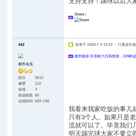
支持支持！踢球以后大
Share
|
442
发表于 2008-7-4 19:33
|
只看该作者
德华旅游 😊东欧六日风情游，339欧
都市名流
积分
3615
威望
110
金钱
3
阅读权限
80
在线时间
659 小时
我看来我家吃饭的事儿
只有3个人。如果只是
流就可以了。毕竟我们
明天踢完球大家不要立