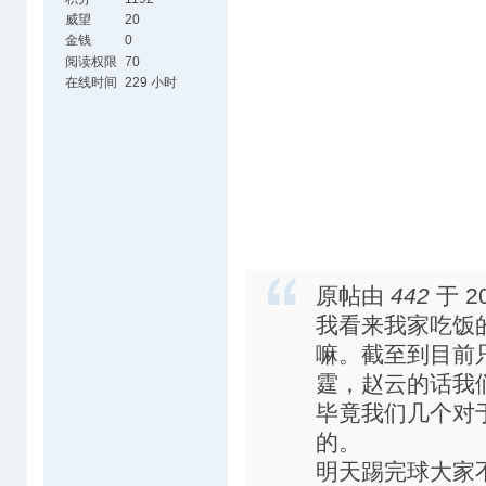
威望
20
金钱
0
阅读权限
70
在线时间
229 小时
原帖由
442
于 20
我看来我家吃饭
嘛。截至到目前
霆，赵云的话我
毕竟我们几个对
的。
明天踢完球大家不