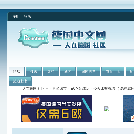
注册
登录
论坛
搜索
导航
新闻
回国机票
市百一店
房
旅游超市
人在德国 社区
»
更多城市
»
ECM足球队
» 今天比赛总结 （ 老崔慰