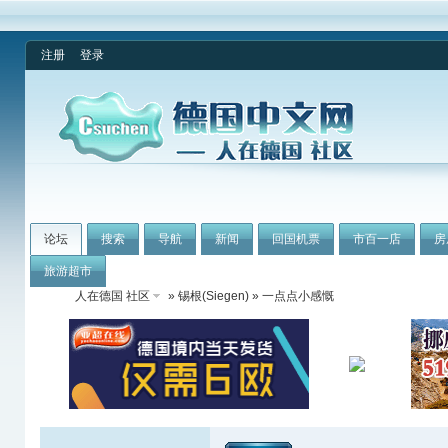
注册
登录
论坛
搜索
导航
新闻
回国机票
市百一店
房
旅游超市
人在德国 社区
»
锡根(Siegen)
» 一点点小感慨