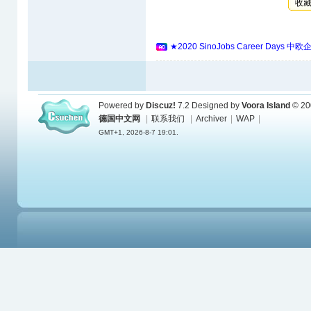
收
★2020 SinoJobs Career 
Powered by
Discuz!
7.2
Designed by
Voora Island
© 20
德国中文网
|
联系我们
|
Archiver
|
WAP
|
GMT+1, 2026-8-7 19:01.