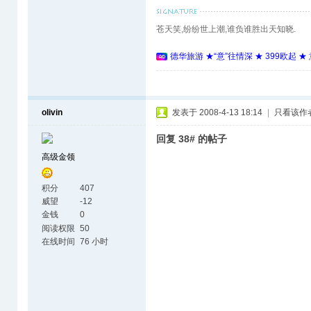
苍天笑,纷纷世上潮,谁负谁胜出天知晓.
德华旅游 ★“意”往情深 ★ 399欧起 
olivin
发表于 2008-4-13 18:14
|
只看该作
回复 38# 的帖子
高级金领
积分
407
威望
-12
金钱
0
阅读权限
50
在线时间
76 小时