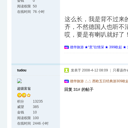
金钱
0
阅读权限
50
在线时间
76 小时
这么长，我是背不过来
齐，不然德国人也听不
哎，要是有喇叭就好了
德华旅游 ★“意”往情深 ★ 399欧起 
tudou
发表于 2008-4-12 08:09
|
只看该作
德华旅游 △△ 西欧五日经典游309欧
超级富翁
回复 31# 的帖子
积分
13235
威望
385
金钱
10
阅读权限
100
在线时间
2446 小时