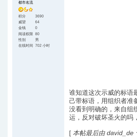
都市名流
积分
3690
威望
64
金钱
0
阅读权限
80
性别
男
在线时间
702 小时
谁知道这次示威的标语
己带标语，用组织者准
没看到明确的，来自组织
运，反对破坏圣火的吗
[
本帖最后由 david_de 于