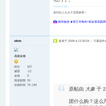
彪悍的人生从不需要解释！
德华旅游 ★荷兰羊角村+郁金香花园周
olivin
发表于 2008-4-13 00:04
|
只看该作
高级金领
积分
407
威望
-12
金钱
0
阅读权限
50
在线时间
76 小时
原帖由
大象
于 2
团什么购？这么