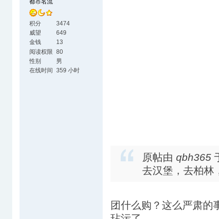
都市名流
积分
3474
威望
649
金钱
13
阅读权限
80
性别
男
在线时间
359 小时
原帖由
qbh365
于
去汉堡，去柏林
团什么购？这么严肃的
玷污了。