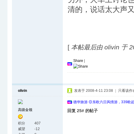
清的，说话太大声
[
本帖最后由 olivin 于 20
Share
|
olivin
发表于 2008-4-11 23:08
|
只看该作
德华旅游 😊东欧六日风情游，339欧
高级金领
回复 25# 的帖子
积分
407
威望
-12