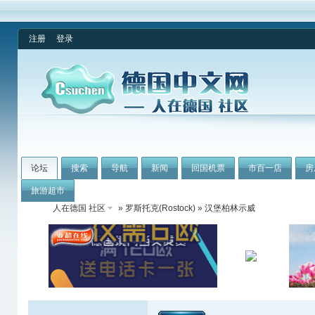
注册
登录
论坛
搜索
导航
新闻
回国机票
市百一店
房
旅游超市
人在德国 社区
»
罗斯托克(Rostock)
» 汉堡柏林示威