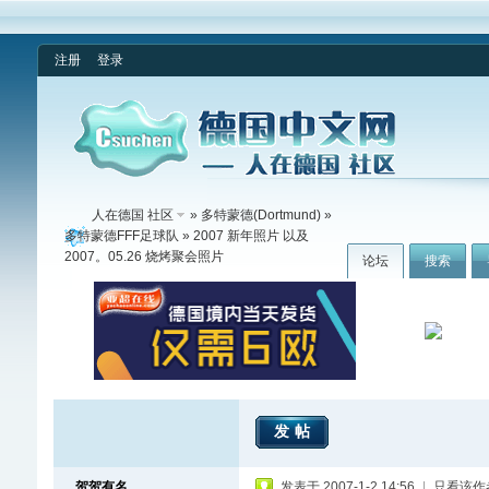
注册
登录
人在德国 社区
»
多特蒙德(Dortmund)
»
多特蒙德FFF足球队
» 2007 新年照片 以及
2007。05.26 烧烤聚会照片
论坛
搜索
发帖
贺贺有名
发表于 2007-1-2 14:56
|
只看该作