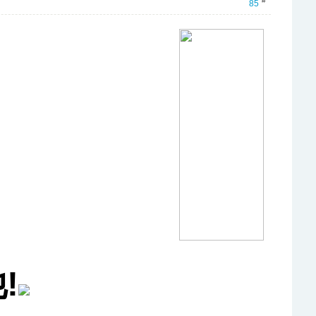
#
85
!