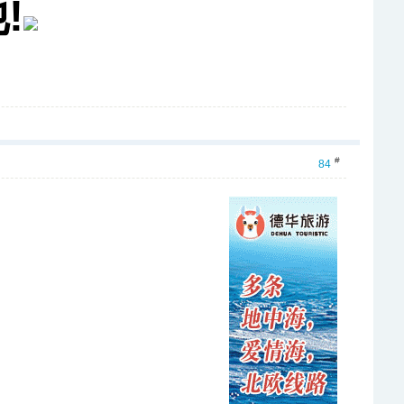
!
#
84