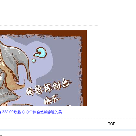
338,00欧起 ◇◇◇体会悠然静谧的美
TOP