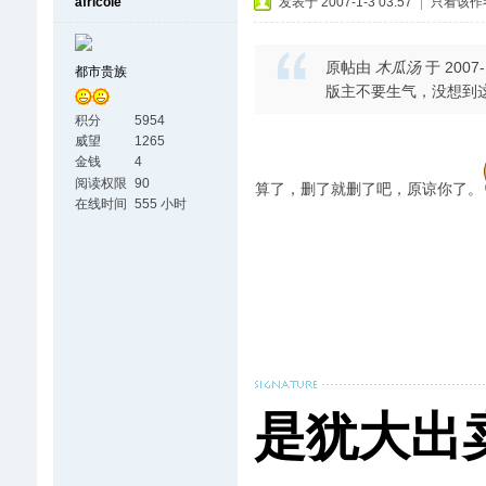
africole
发表于 2007-1-3 03:57
|
只看该作
原帖由
木瓜汤
于 2007-
都市贵族
版主不要生气，没想到
积分
5954
威望
1265
金钱
4
阅读权限
90
算了，删了就删了吧，原谅你了。
在线时间
555 小时
是犹大出