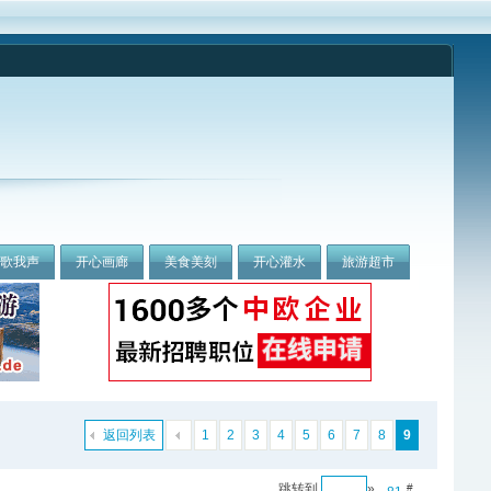
我歌我声
开心画廊
美食美刻
开心灌水
旅游超市
返回列表
1
2
3
4
5
6
7
8
9
跳转到
»
#