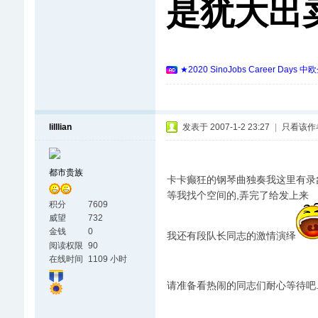
是犹大出
★2020 SinoJobs Career
lilllian
发表于 2007-1-2 23:27
|
只看该作
都市贵族
卡卡癫狂的钢琴曲独奏我这里有录
等我找个空间的,弄完了给发上来
积分
7609
威望
732
金钱
0
我还有段队长同志的激情演绎
阅读权限
90
在线时间
1109 小时
请准备看热闹的同志们耐心等待吧..