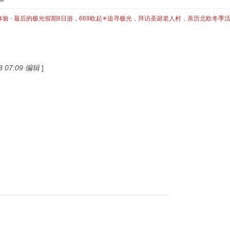
体验 · 最后的极光假期8日游，669欧起✳追寻极光，拜访圣诞老人村，亲历北欧冬季
 07:09 编辑
]