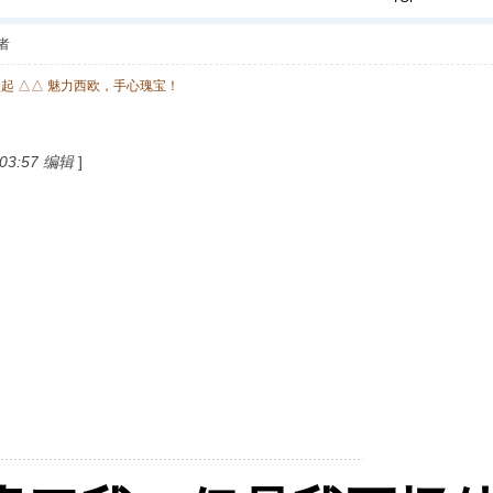
者
欧起 △△ 魅力西欧，手心瑰宝！
 03:57 编辑
]