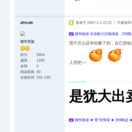
africole
发表于 2007-1-2 22:21
|
只看该作
德华旅游 😊东欧六日风情游，339
都市贵族
照片怎么还有给删了的，自己想收
积分
5954
威望
1265
人照吧~~
金钱
4
阅读权限
90
在线时间
555 小时
是犹大出
德华旅游 ★“意”往情深 ★ 399欧起