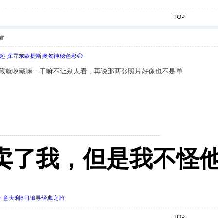
TOP
者
欧起 探寻东欧捷斯奥匈神秘色彩😊
藏就收藏嘛，干嘛不让别人看，再说那两张照片好像也不是单
卖了我，但是我不怪他
 ★ 意大利6日追寻经典之旅
TOP