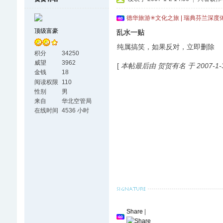
德华旅游✳文化之旅 | 瑞典芬兰深度
顶级富豪
乱水一贴
纯属搞笑，如果反对，立即删除
积分
34250
威望
3962
[
本帖最后由 贺贺有名 于 2007-1-3
金钱
18
阅读权限
110
性别
男
来自
华北空管局
在线时间
4536 小时
Share
|