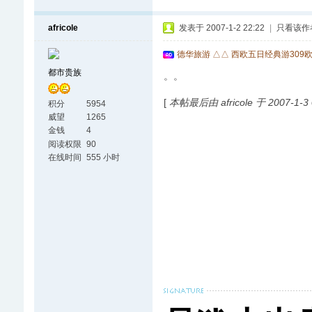
africole
发表于 2007-1-2 22:22
|
只看该作
德华旅游 △△ 西欧五日经典游309
都市贵族
。。
[
本帖最后由 africole 于 2007-1-3
积分
5954
威望
1265
金钱
4
阅读权限
90
在线时间
555 小时