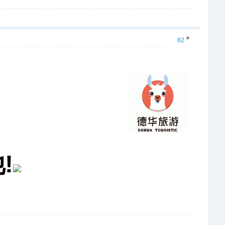
#
82
!