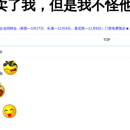
卖了我，但是我不怪他
 Days 中欧企业招聘会（斯图—3月27日、杜塞—11月4日、慕尼黑—11月6日）门票免费预定★
TOP
者
象
.