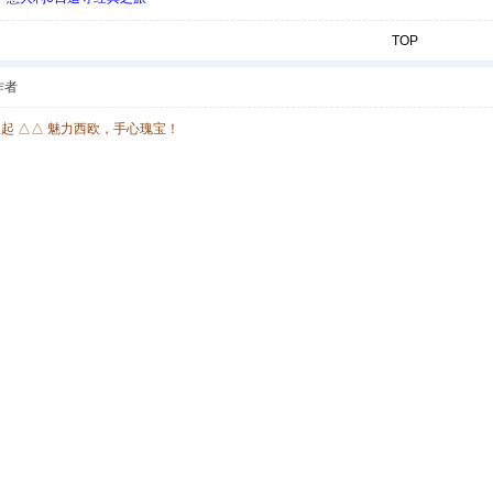
TOP
作者
欧起 △△ 魅力西欧，手心瑰宝！