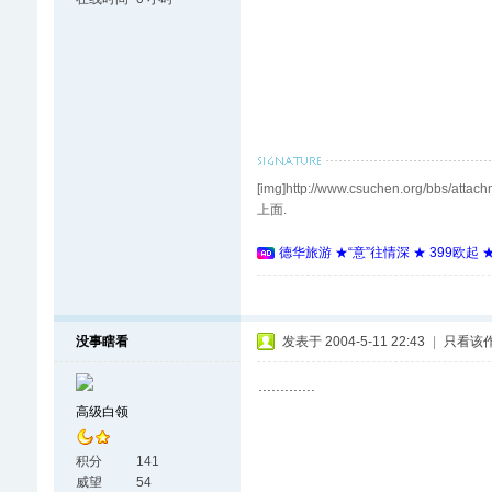
[img]http://www.csuchen.org
上面.
德华旅游 ★“意”往情深 ★ 399欧起
没事瞎看
发表于 2004-5-11 22:43
|
只看该
.............
高级白领
积分
141
威望
54