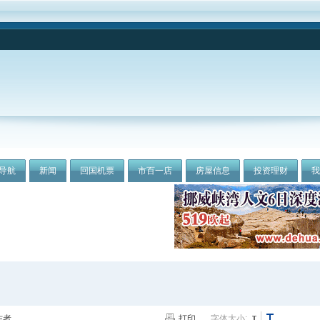
导航
新闻
回国机票
市百一店
房屋信息
投资理财
作者
打印
字体大小: