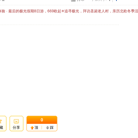
体验 · 最后的极光假期8日游，669欧起✳追寻极光，拜访圣诞老人村，亲历北欧冬季
0
藏
分享
顶
踩