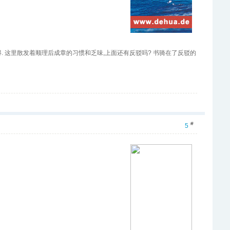
和彼特,哄笑着阿瑟,这使不得. 这里散发着顺理后成章的习惯和乏味,上面还有反驳吗? 书骑在了反驳的
#
5