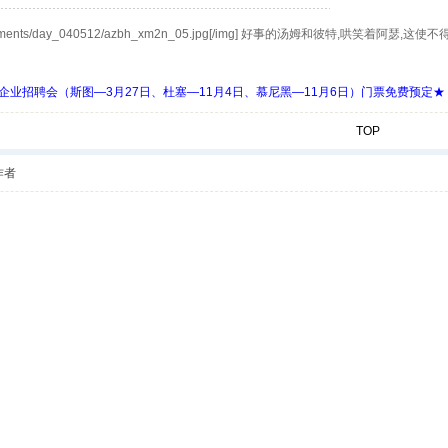
/bbs/attachments/day_040512/azbh_xm2n_05.jpg[/img] 好事的汤姆
 Days 中欧企业招聘会（斯图—3月27日、杜塞—11月4日、慕尼黑—11月6日）门票免费预定★
TOP
作者