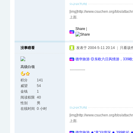
[img]http://www.csuchen.org
上面.
Share
|
没事瞎看
发表于 2004-5-11 20:14
|
只看该
德华旅游 😊东欧六日风情游，339
高级白领
,,,,,,,,,,,,,
积分
141
威望
54
金钱
1
阅读权限
40
性别
男
在线时间
0 小时
[img]http://www.csuchen.org
上面.
德华旅游 ★“意”往情深 ★ 399欧起