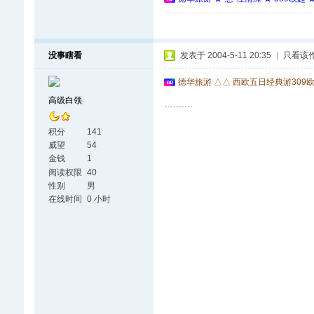
没事瞎看
发表于 2004-5-11 20:35
|
只看该
德华旅游 △△ 西欧五日经典游309
高级白领
..........
积分
141
威望
54
金钱
1
阅读权限
40
性别
男
在线时间
0 小时