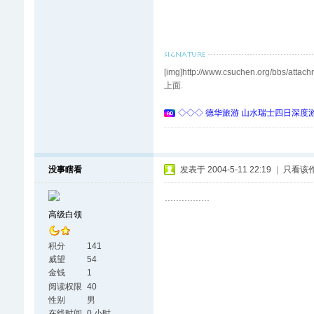
[img]http://www.csuchen.org
上面.
◇◇◇ 德华旅游 山水瑞士四日深度游 
没事瞎看
发表于 2004-5-11 22:19
|
只看该
................
高级白领
积分
141
威望
54
金钱
1
阅读权限
40
性别
男
在线时间
0 小时