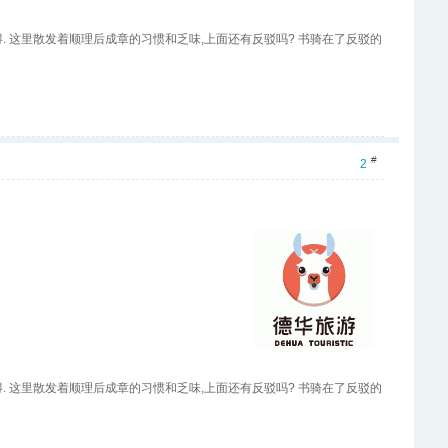
和彼特,哄笑着阿瑟,这使不得. 这里散发着顺理后成章的习惯和乏味,上面还有反驳吗? 书骑在了反驳的
#
2
和彼特,哄笑着阿瑟,这使不得. 这里散发着顺理后成章的习惯和乏味,上面还有反驳吗? 书骑在了反驳的