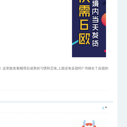
和彼特,哄笑着阿瑟,这使不得. 这里散发着顺理后成章的习惯和乏味,上面还有反驳吗? 书骑在了反驳的
#
7