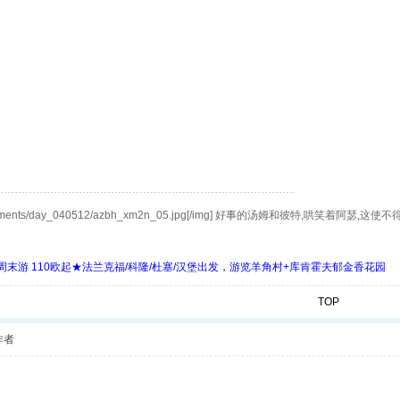
/bbs/attachments/day_040512/azbh_xm2n_05.jpg[/img] 好事的汤姆
末游 110欧起★法兰克福/科隆/杜塞/汉堡出发，游览羊角村+库肯霍夫郁金香花园
TOP
作者