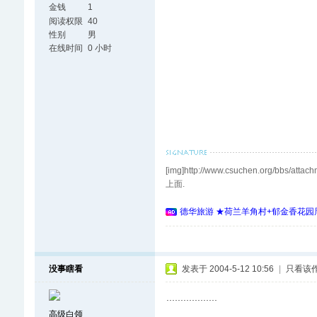
金钱
1
阅读权限
40
性别
男
在线时间
0 小时
[img]http://www.csuchen.org
上面.
德华旅游 ★荷兰羊角村+郁金香花园周
没事瞎看
发表于 2004-5-12 10:56
|
只看该
..................
高级白领