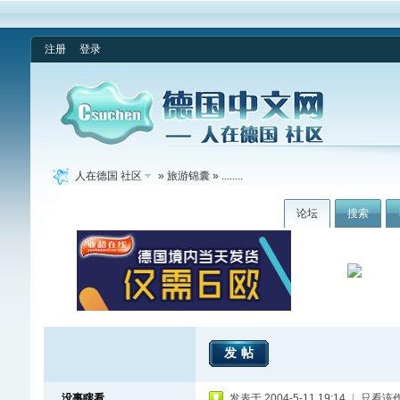
注册
登录
人在德国 社区
»
旅游锦囊
» ........
论坛
搜索
发帖
没事瞎看
发表于 2004-5-11 19:14
|
只看该