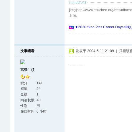
[img]http://www.csuchen.org
上面.
★2020 SinoJobs Career
没事瞎看
发表于 2004-5-11 21:09
|
只看该
.............
高级白领
积分
141
威望
54
金钱
1
阅读权限
40
性别
男
在线时间
0 小时