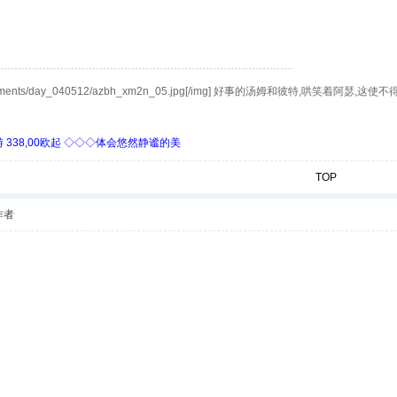
/bbs/attachments/day_040512/azbh_xm2n_05.jpg[/img] 好事的汤姆
338,00欧起 ◇◇◇体会悠然静谧的美
TOP
作者