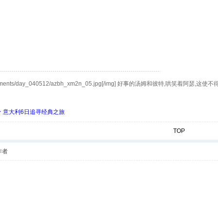
/bbs/attachments/day_040512/azbh_xm2n_05.jpg[/img] 好事的汤姆
 ★ 意大利6日追寻经典之旅
TOP
作者