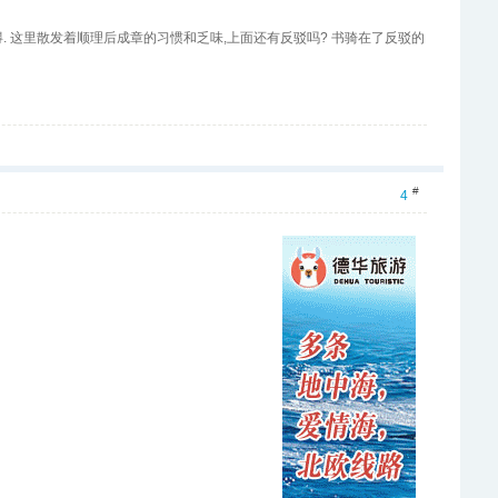
和彼特,哄笑着阿瑟,这使不得. 这里散发着顺理后成章的习惯和乏味,上面还有反驳吗? 书骑在了反驳的
#
4