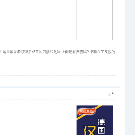
和彼特,哄笑着阿瑟,这使不得. 这里散发着顺理后成章的习惯和乏味,上面还有反驳吗? 书骑在了反驳的
#
6