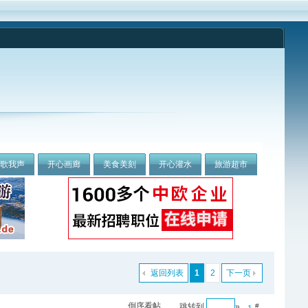
我歌我声
开心画廊
美食美刻
开心灌水
旅游超市
返回列表
1
2
下一页
倒序看帖
跳转到
»
#