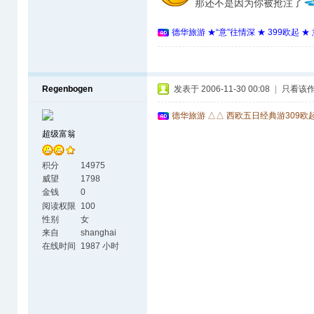
那还不是因为你被抢注了
德华旅游 ★“意”往情深 ★ 399欧起 
Regenbogen
发表于 2006-11-30 00:08
|
只看该
德华旅游 △△ 西欧五日经典游309欧
超级富翁
积分
14975
威望
1798
金钱
0
阅读权限
100
性别
女
来自
shanghai
在线时间
1987 小时