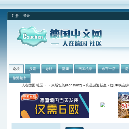
注册
登录
论坛
搜索
导航
新闻
回国机票
市百一店
房
旅游超市
人在德国 社区
»
康斯坦茨(Konstanz)
» 庆圣诞迎新生卡拉OK晚会[