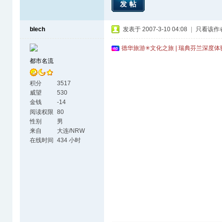
发帖
blech
发表于 2007-3-10 04:08
|
只看该作
德华旅游✳文化之旅 | 瑞典芬兰深度
都市名流
积分
3517
威望
530
金钱
-14
阅读权限
80
性别
男
来自
大连/NRW
siegen
在线时间
434 小时