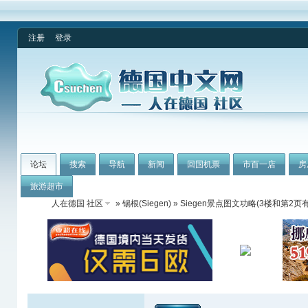
注册
登录
论坛
搜索
导航
新闻
回国机票
市百一店
房
旅游超市
人在德国 社区
»
锡根(Siegen)
» Siegen景点图文功略(3楼和第2页