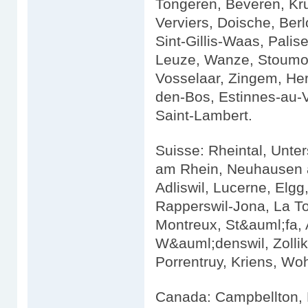
Tongeren, Beveren, Kru
Verviers, Doische, Berl
Sint-Gillis-Waas, Pali
Leuze, Wanze, Stoumo
Vosselaar, Zingem, Her
den-Bos, Estinnes-au-
Saint-Lambert.
Suisse: Rheintal, Unte
am Rhein, Neuhausen am
Adliswil, Lucerne, Elgg
Rapperswil-Jona, La To
Montreux, St&auml;fa, 
W&auml;denswil, Zolliko
Porrentruy, Kriens, Wo
Canada: Campbellton, B