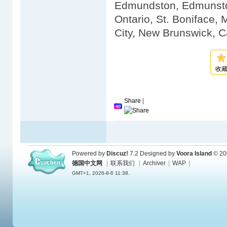
Edmundston, Edmunston
Ontario, St. Boniface,
City, New Brunswick, C
收
Share
|
Powered by
Discuz!
7.2
Designed by
Voora Island
© 20
德国中文网
|
联系我们
|
Archiver
|
WAP
|
GMT+1, 2026-8-6 11:38.