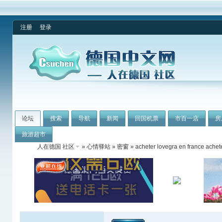
注册
登录
论坛
搜索
导航
新闻
回国机票
市百一店
房
旅游超市
人在德国 社区
»
心情驿站
»
密窗
» acheter lovegra en france achete