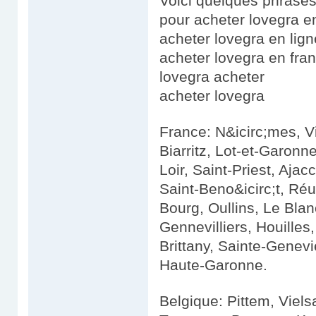
Voici quelques phrases 
pour acheter lovegra e
acheter lovegra en lign
acheter lovegra en fra
lovegra acheter
acheter lovegra
France: N&icirc;mes, V
Biarritz, Lot-et-Garonn
Loir, Saint-Priest, Aja
Saint-Beno&icirc;t, Réu
Bourg, Oullins, Le Bla
Gennevilliers, Houilles
Brittany, Sainte-Genev
Haute-Garonne.
Belgique: Pittem, Viels