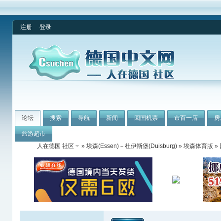
注册
登录
论坛
搜索
导航
新闻
回国机票
市百一店
房
旅游超市
人在德国 社区
»
埃森(Essen)－杜伊斯堡(Duisburg)
»
埃森体育版
»