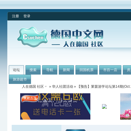
注册
登录
论坛
搜索
导航
新闻
回国机票
市百一店
房
旅游超市
人在德国 社区
»
华人社团活动
» 【预告】莱茵游学论坛第14期(Oc