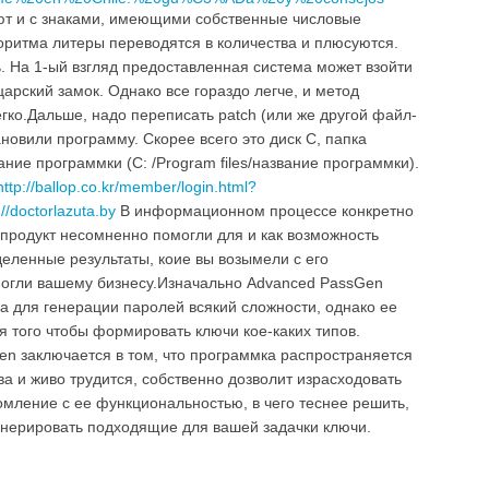
т и с знаками, имеющими собственные числовые
оритма литеры переводятся в количества и плюсуются.
ь. На 1-ый взгляд предоставленная система может взойти
арский замок. Однако все гораздо легче, и метод
гко.Дальше, надо переписать patch (или же другой файл-
ановили программу. Скорее всего это диск С, папка
ание программки (C: /Program files/название программки).
http://ballop.co.kr/member/login.html?
/doctorlazuta.by
В информационном процессе конкретно
 продукт несомненно помогли для и как возможность
еленные результаты, коие вы возымели с его
могли вашему бизнесу.Изначально Advanced PassGen
а для генерации паролей всякий сложности, однако ее
я того чтобы формировать ключи кое-каких типов.
n заключается в том, что программка распространяется
а и живо трудится, собственно дозволит израсходовать
омление с ее функциональностью, в чего теснее решить,
генерировать подходящие для вашей задачки ключи.