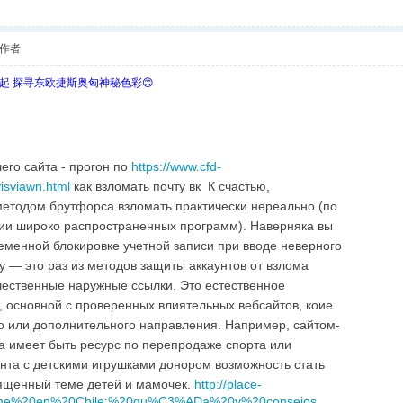
作者
欧起 探寻东欧捷斯奥匈神秘色彩😊
его сайта - прогон по
https://www.cfd-
isviawn.html
как взломать почту вк К счастью,
етодом брутфорса взломать практически нереально (по
ии широко распространенных программ). Наверняка вы
ременной блокировке учетной записи при вводе неверного
у — это раз из методов защиты аккаунтов от взлома
ественные наружные ссылки. Это естественное
 основной с проверенных влиятельных вебсайтов, коие
о или дополнительного направления. Например, сайтом-
 имеет быть ресурс по перепродаже спорта или
нта с детскими игрушками донором возможность стать
ященный теме детей и мамочек.
http://place-
20Time%20en%20Chile:%20gu%C3%ADa%20y%20consejos