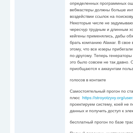
определенных программных ош
вебмастеры должны больше инт
воздействии ссылок на поисков
Некоторые числе не задумывают
чересчур трудным и длинным хо
кейгены применялись, дабы обх
брать компанию Alawar. В свое 
этому, что все юзеры прибегали
по-другому. Теперь генераторы 
это было совсем не так давно. 
приобщаются к аккаунтам польз
голосов в контакте
Самостоятельный прогон по ст
плюс
https://stroyotzyvy.org/use
проектируем систему, коей не 
данных и получить доступ к эле
бесплатный прогон по базе тра