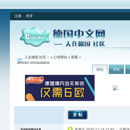
注册
登录
人在德国 社区
»
心情驿站
»
密窗
»
acheter simvastatine
论坛
搜索
发帖
JuniorHouck
发表于 2025-11-14 12:45
|
只看该