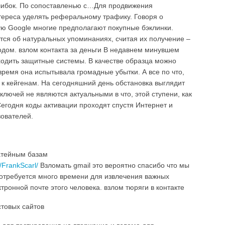
ибок. По сопоставленью с…Для продвижения
ереса уделять реферальному трафику. Говоря о
ую Google многие предполагают покупные бэклинки.
ся об натуральных упоминаниях, считая их получение –
дом. взлом контакта за деньги В недавнем минувшем
одить защитные системы. В качестве образца можно
время она испытывала громадные убытки. А все по что,
 к кейгенам. На сегодняшний день обстановка выглядит
ключей не являются актуальными в что, этой ступени, как
Сегодня коды активации проходят спустя Интернет и
ователей.
атейным базам
r/FrankScarl/
Взломать gmail это вероятно спасибо что мы
потребуется много времени для извлечения важных
ктронной почте этого человека. взлом тюряги в контакте
стовых сайтов