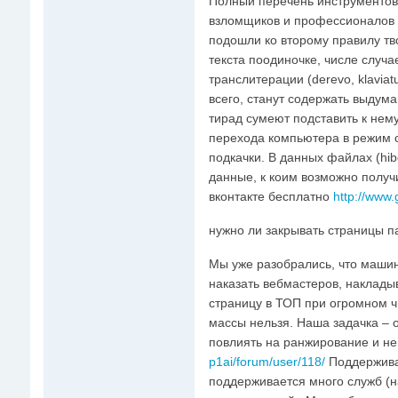
Полный перечень инструментов 
взломщиков и профессионалов 
подошли ко второму правилу тв
текста поодиночке, числе случ
транслитерации (derevo, klavia
всего, станут содержать выдума
тирад сумеют подставить к не
перехода компьютера в режим 
подкачки. В данных файлах (hibe
данные, к коим возможно получ
вконтакте бесплатно
http://www.
нужно ли закрывать страницы п
Мы уже разобрались, что машин
наказать вебмастеров, наклады
страницу в ТОП при огромном 
массы нельзя. Наша задачка – о
повлиять на ранжирование и не
p1ai/forum/user/118/
Поддерживае
поддерживается много служб (н