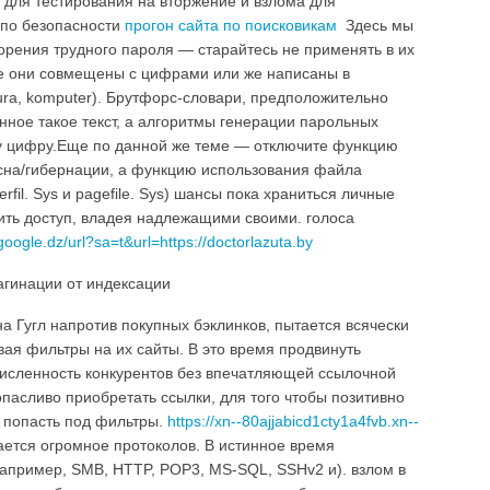
для тестирования на вторжение и взлома для
по безопасности
прогон сайта по поисковикам
Здесь мы
орения трудного пароля — старайтесь не применять в их
ае они совмещены с цифрами или же написаны в
tura, komputer). Брутфорс-словари, предположительно
нное такое текст, а алгоритмы генерации парольных
му цифру.Еще по данной же теме — отключите функцию
сна/гибернации, а функцию использования файла
rfil. Sys и pagefile. Sys) шансы пока храниться личные
ить доступ, владея надлежащими своими. голоса
google.dz/url?sa=t&url=https://doctorlazuta.by
агинации от индексации
а Гугл напротив покупных бэклинков, пытается всячески
вая фильтры на их сайты. В это время продвинуть
численность конкурентов без впечатляющей ссылочной
пасливо приобретать ссылки, для того чтобы позитивно
 попасть под фильтры.
https://xn--80ajjabicd1cty1a4fvb.xn--
тся огромное протоколов. В истинное время
апример, SMB, HTTP, POP3, MS-SQL, SSHv2 и). взлом в