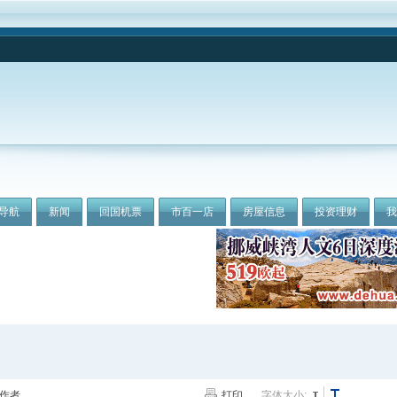
导航
新闻
回国机票
市百一店
房屋信息
投资理财
作者
打印
字体大小: