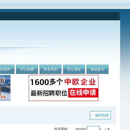
我歌我声
开心画廊
美食美刻
开心灌水
旅游超市
返回列表
倒序看帖
跳转到
»
#