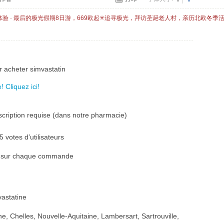
体验 · 最后的极光假期8日游，669欧起✳追寻极光，拜访圣诞老人村，亲历北欧冬季
r acheter simvastatin
 Cliquez ici!
cription requise (dans notre pharmacie)
 votes d’utilisateurs
es sur chaque commande
vastatine
, Chelles, Nouvelle-Aquitaine, Lambersart, Sartrouville,