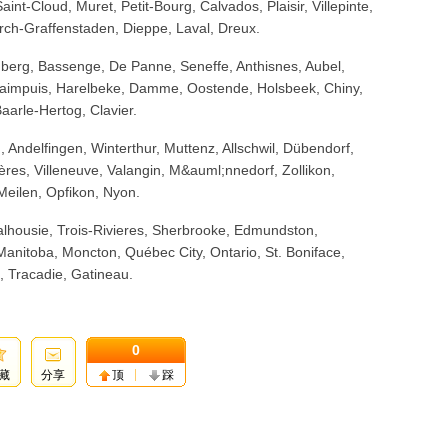
int-Cloud, Muret, Petit-Bourg, Calvados, Plaisir, Villepinte,
kirch-Graffenstaden, Dieppe, Laval, Dreux.
nberg, Bassenge, De Panne, Seneffe, Anthisnes, Aubel,
taimpuis, Harelbeke, Damme, Oostende, Holsbeek, Chiny,
arle-Hertog, Clavier.
 Andelfingen, Winterthur, Muttenz, Allschwil, Dübendorf,
yères, Villeneuve, Valangin, M&auml;nnedorf, Zollikon,
Meilen, Opfikon, Nyon.
lhousie, Trois-Rivieres, Sherbrooke, Edmundston,
anitoba, Moncton, Québec City, Ontario, St. Boniface,
 Tracadie, Gatineau.
0
藏
分享
顶
踩