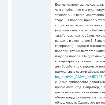
Все мы становимся свидетелями
чем углубленнее мы туда погру
технологий и всего, собственно
творенья паролей при регистра
социальных сетей, заканчивая 
(учетные записи в онлайн-бан
т.д.).Теперь нам необходимо ско
вставить в окно на рис.6. Выд
копировать). подарки вконтакт
паролей, кот-ый пытается найт
подбора пароля. Он доступен дл
крауд-маркетинг начал стремит
для борьбы с фильтрами от пои
натуральные ссылки абсолютно
bo_table=04_02&wr_id=457198
П
с целью прибавленья дополните
программке и т.д. Например, с
прибавить в него освеженный пе
объем поддерживаемых и скачи
обновлением. Однако это не то