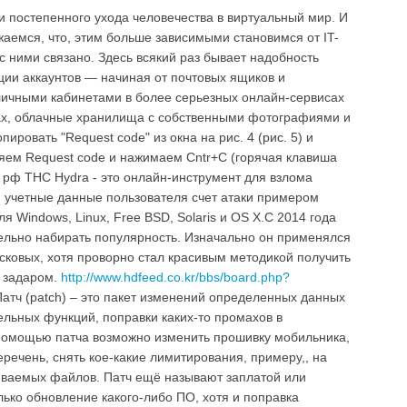
 постепенного ухода человечества в виртуальный мир. И
жаемся, что, этим больше зависимыми становимся от IT-
 с ними связано. Здесь всякий раз бывает надобность
ции аккаунтов — начиная от почтовых ящиков и
личными кабинетами в более серьезных онлайн-сервисах
ках, облачные хранилища с собственными фотографиями и
пировать "Request code" из окна на рис. 4 (рис. 5) и
еляем Request code и нажимаем Cntr+C (горячая клавиша
е рф THC Hydra - это онлайн-инструмент для взлома
и учетные данные пользователя счет атаки примером
я Windows, Linux, Free BSD, Solaris и OS X.С 2014 года
ельно набирать популярность. Изначально он применялся
сковых, хотя проворно стал красивым методикой получить
 задаром.
http://www.hdfeed.co.kr/bbs/board.php?
атч (patch) – это пакет изменений определенных данных
льных функций, поправки каких-то промахов в
 помощью патча возможно изменить прошивку мобильника,
речень, снять кое-какие лимитирования, примеру,, на
ваемых файлов. Патч ещё называют заплатой или
лько обновление какого-либо ПО, хотя и поправка