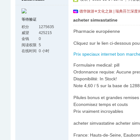
德华旅游✳文化之旅 | 瑞典芬兰深度
等待验证
acheter simvastatine
积分
1275635
Pharmacie européenne
威望
425215
金钱
0
Cliquez sur le lien ci-dessous pou
阅读权限
5
在线时间
0 小时
Prix speciaux internet bon marche!
Formulaire medical: pill
Ordonnance requise: Aucune pres
Disponibilité: In Stock!
Note 4,60 / 5 sur la base de 12885
Pilules bonus et grandes remis
Economisez temps et couts
Prix vraiment incroyables
acheter simvastatine acheter sim
France: Hauts-de-Seine, Eaubonne