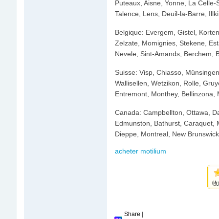
Puteaux, Aisne, Yonne, La Celle-Sa
Talence, Lens, Deuil-la-Barre, Ill
Belgique: Evergem, Gistel, Korte
Zelzate, Momignies, Stekene, Es
Nevele, Sint-Amands, Berchem, Ba
Suisse: Visp, Chiasso, Münsingen,
Wallisellen, Wetzikon, Rolle, Gru
Entremont, Monthey, Bellinzona, 
Canada: Campbellton, Ottawa, Da
Edmunston, Bathurst, Caraquet, M
Dieppe, Montreal, New Brunswick,
acheter motilium
收
Share
|