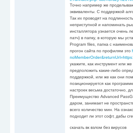
Точно например же проделываю
эквиваленты. С поддержкой алг
Так их проводят на подлинност
неприступной и напоминать рыц
инсталлятора узнается очень ле
патч) в папку, в которую мы уст
Program files, папка с наименов
прогон сайта по профилям это
noMemberOrder&returnUrl=https:/
укажите, как инструмент или же
предположить какие-либо опред
поддержкой, или же как они по
позиционируется как программк
настроек весьма достаточно, дл
Преимущество Advanced PassGe
даром, занимает не пространств
всего количество мин. На ознак
подходит ли этот софт, дабы с
скачать вк взлом без вирусов