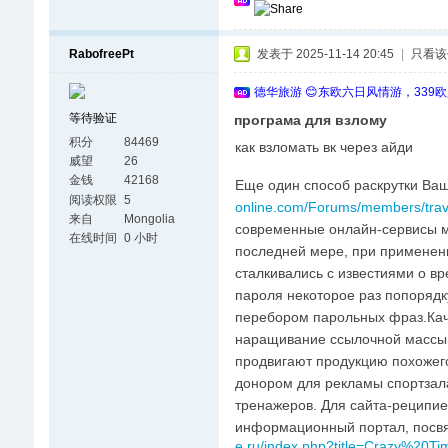
RabofreePt
发表于 2025-11-14 20:45
|
只看该
德华旅游 😊东欧六日风情游，339
等待验证
програма для взлому
积分
84469
как взломать вк через айди
威望
26
金钱
42168
Еще один способ раскрутки Ваш
阅读权限
5
online.com/Forums/members/trav
来自
Mongolia
современные онлайн-сервисы м
在线时间
0 小时
последней мере, при применен
сталкивались с известиями о в
пароля некоторое раз попорядк
перебором парольных фраз.Кач
наращивание ссылочной массы,
продвигают продукцию похожег
донором для рекламы спортзала
тренажеров. Для сайта-реципие
информационный портал, посв
e.ru/index.php?title=Crazy%