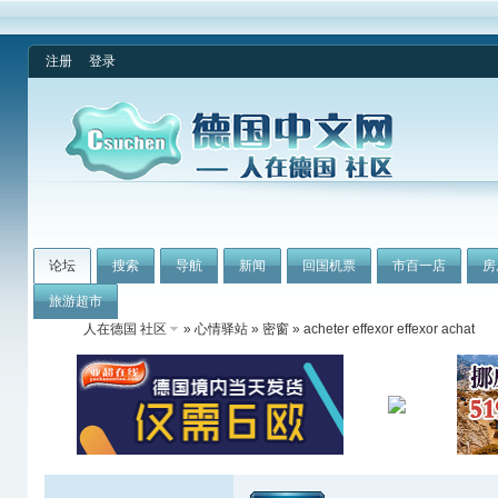
注册
登录
论坛
搜索
导航
新闻
回国机票
市百一店
房
旅游超市
人在德国 社区
»
心情驿站
»
密窗
» acheter effexor effexor achat