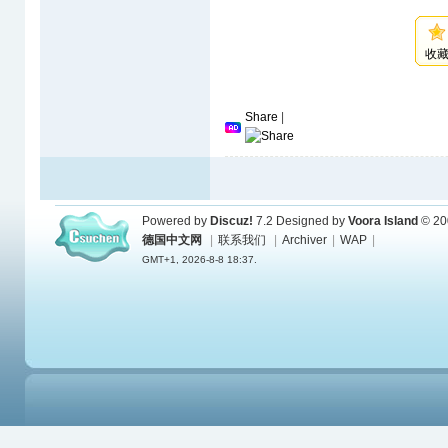
收
Share
|
Powered by
Discuz!
7.2
Designed by
Voora Island
© 20
德国中文网
|
联系我们
|
Archiver
|
WAP
|
GMT+1, 2026-8-8 18:37.