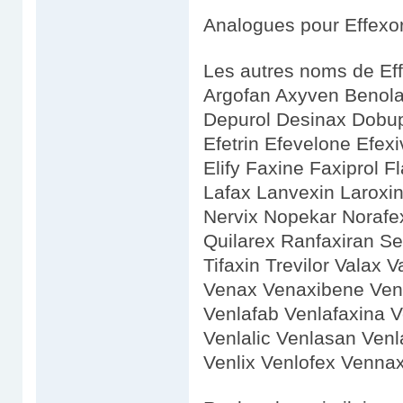
Analogues pour Effexor
Les autres noms de Eff
Argofan Axyven Benola
Depurol Desinax Dobupal
Efetrin Efevelone Efexi
Elify Faxine Faxiprol F
Lafax Lanvexin Larox
Nervix Nopekar Norafe
Quilarex Ranfaxiran S
Tifaxin Trevilor Valax 
Venax Venaxibene Vene
Venlafab Venlafaxina 
Venlalic Venlasan Venla
Venlix Venlofex Vennax