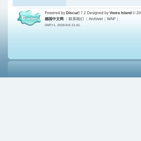
Powered by
Discuz!
7.2
Designed by
Voora Island
© 20
德国中文网
|
联系我们
|
Archiver
|
WAP
|
GMT+1, 2026-8-6 21:41.