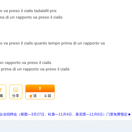
a preso il cialis tadalafil prix
a di un rapporto va preso il cialis
 va preso il cialis quanto tempo prima di un rapporto va
n rapporto va preso il cialis
prima di un rapporto va preso il cialis
0
藏
分享
顶
踩
 Days 中欧企业招聘会（斯图—3月27日、杜塞—11月4日、慕尼黑—11月6日）门票免费预定★