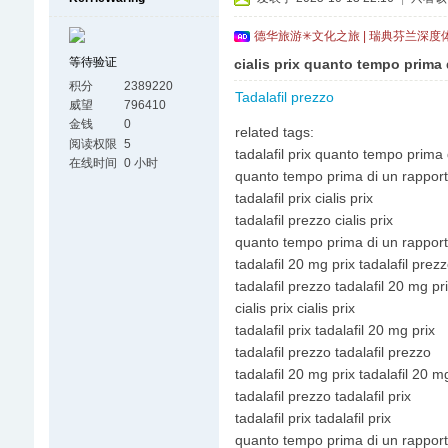
德华旅游✳文化之旅 | 瑞典芬兰深度
等待验证
cialis prix quanto tempo prima d
积分
2389220
Tadalafil prezzo
威望
796410
金钱
0
related tags:
阅读权限
5
tadalafil prix quanto tempo prima d
在线时间
0 小时
quanto tempo prima di un rapporto 
tadalafil prix cialis prix
tadalafil prezzo cialis prix
quanto tempo prima di un rapporto v
tadalafil 20 mg prix tadalafil prez
tadalafil prezzo tadalafil 20 mg pr
cialis prix cialis prix
tadalafil prix tadalafil 20 mg prix
tadalafil prezzo tadalafil prezzo
tadalafil 20 mg prix tadalafil 20 m
tadalafil prezzo tadalafil prix
tadalafil prix tadalafil prix
quanto tempo prima di un rapporto 