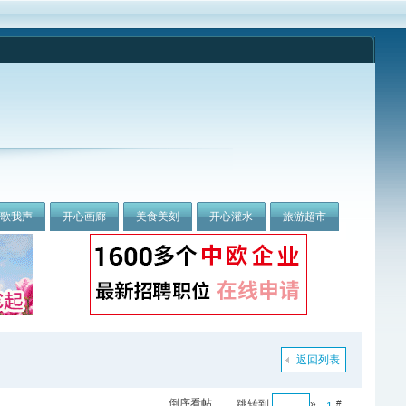
我歌我声
开心画廊
美食美刻
开心灌水
旅游超市
返回列表
倒序看帖
跳转到
»
#