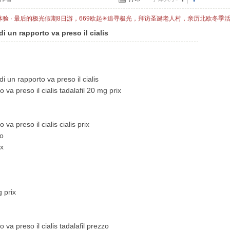
体验 · 最后的极光假期8日游，669欧起✳追寻极光，拜访圣诞老人村，亲历北欧冬季
i un rapporto va preso il cialis
i un rapporto va preso il cialis
va preso il cialis tadalafil 20 mg prix
a preso il cialis cialis prix
zo
ix
g prix
va preso il cialis tadalafil prezzo