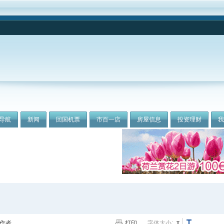
导航
新闻
回国机票
市百一店
房屋信息
投资理财
作者
打印
字体大小: