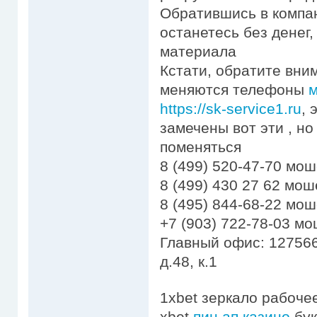
Обратившись в компа
останетесь без денег
материала
Кстати, обратите вни
меняются телефоны
м
https://sk-service1.ru
, 
замечены вот эти , но
поменяться
8 (499) 520-47-70 мо
8 (499) 430 27 62 мо
8 (495) 844-68-22 мо
+7 (903) 722-78-03 м
Главный офис: 127566
д.48, к.1
1xbet зеркало рабоче
xbet
пин ап казино
бук