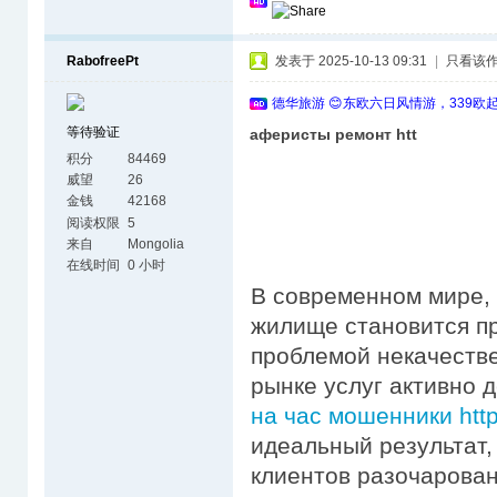
RabofreePt
发表于 2025-10-13 09:31
|
只看该
德华旅游 😊东欧六日风情游，339欧
等待验证
аферисты ремонт htt
积分
84469
威望
26
金钱
42168
阅读权限
5
来自
Mongolia
在线时间
0 小时
В современном мире, 
жилище становится пр
проблемой некачестве
рынке услуг активно
на час мошенники https
идеальный результат,
клиентов разочарова