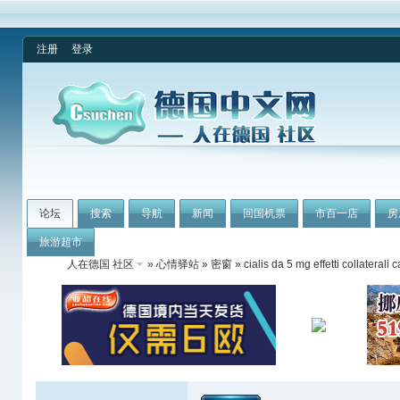
注册
登录
论坛
搜索
导航
新闻
回国机票
市百一店
房
旅游超市
人在德国 社区
»
心情驿站
»
密窗
» cialis da 5 mg effetti collaterali