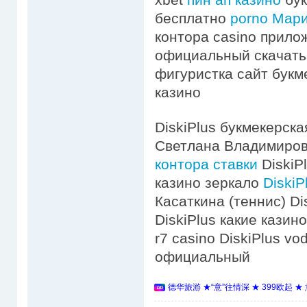
бесплатно
porno Мар
контора casino прилож
официальный скачать
фигуристка сайт букм
казино
DiskiPlus букмекерска
Светлана Владимиро
контора ставки
DiskiPl
казино зеркало
DiskiP
Касаткина (теннис) Di
DiskiPlus какие казино
r7 casino DiskiPlus vo
официальный
德华旅游 ★“意”往情深 ★ 399欧起 