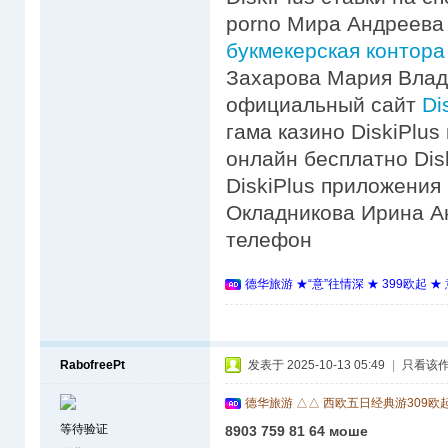
porno Мира Андреева
букмекерская контор
Захарова Мария Влади
официальный сайт
Di
гама казино DiskiPlus
онлайн бесплатно Dis
DiskiPlus приложения 
Окладникова Ирина Ан
телефон
德华旅游 ★“意”往情深 ★ 399欧起 
RabofreePt
发表于 2025-10-13 05:49
|
只看该
德华旅游 △△ 西欧五日经典游309欧
等待验证
8903 759 81 64 моше