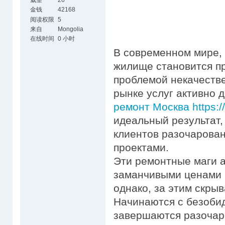
威望
26
金钱
42168
阅读权限
5
来自
Mongolia
在线时间
0 小时
В современном мире, 
жилище становится пр
проблемой некачестве
рынке услуг активно
ремонт Москва https://
идеальный результат,
клиентов разочарова
проектами.
Эти ремонтные маги 
заманчивыми ценами 
однако, за этим скры
Начинаются с безобид
завершаются разочар