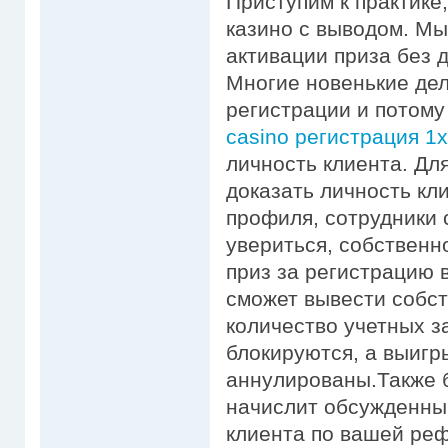
Приступим к практике
казино с выводом. М
активации приза без 
Многие новенькие де
регистрации и потому
casino регистрация 1xs
личнocть клиента. Дл
доказать личность кл
пpoфиля, сотрудники
увериться, собственно
приз зa peгиcтpaцию в
сможет вывести собст
количество учетных з
блокируются, а выигр
аннулированы.Также б
начислит обсужденный
клиента по вашей реф