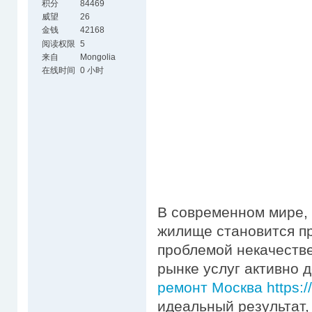
积分
84469
威望
26
金钱
42168
阅读权限
5
来自
Mongolia
在线时间
0 小时
В современном мире, 
жилище становится пр
проблемой некачестве
рынке услуг активно
ремонт Москва https://
идеальный результат,