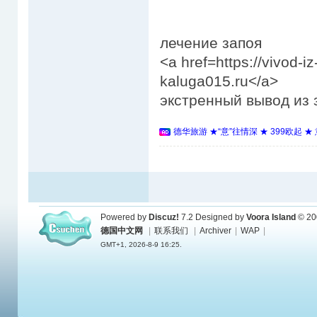
лечение запоя
<a href=https://vivod-
kaluga015.ru</a>
экстренный вывод из 
德华旅游 ★“意”往情深 ★ 399欧起 
Powered by
Discuz!
7.2
Designed by
Voora Island
© 20
德国中文网
|
联系我们
|
Archiver
|
WAP
|
GMT+1, 2026-8-9 16:25.