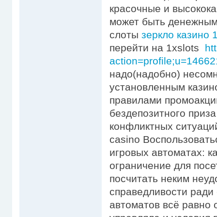
красочные и высокок
может быть денежным
слоты
зеркло казино 1
перейти на 1xslots
ht
action=profile;u=14662
надо(надобно) несомн
установленным казино
правилами промоакци
бездепозитного приза
конфликтных ситуаций.
casino Воспользовать
игровых автоматах: к
ограничение для посе
посчитать неким неуд
справедливости ради 
автоматов всё равно 