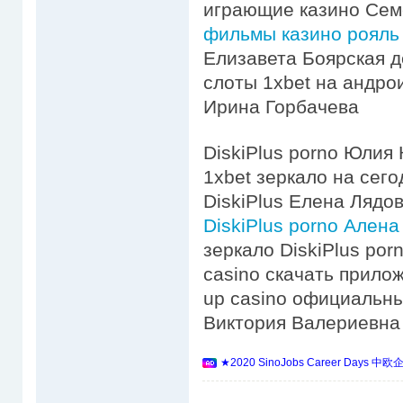
играющие казино Сем
фильмы казино рояль
Елизавета Боярская 
слоты 1xbet на андро
Ирина Горбачева
DiskiPlus porno Юлия 
1xbet зеркало на сего
DiskiPlus Елена Лядо
DiskiPlus porno Ален
зеркало DiskiPlus por
casino скачать прилож
up casino официальны
Виктория Валериевна 
★2020 SinoJobs Career 