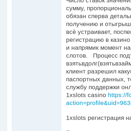
Число ставок значен
сумму, пропорционал
обязан сперва деталь
получению и отыгрыш
всё устраивает, посп
регистрацию в казино
и напрямик момент на
слотов. Процесс под
взятьвдолг(взятьвзайм
клиент разрешил как
паспортных данных, т
службу поддержки онла
1xslots casino
https:/
action=profile&uid=96
1xslots регистрация н