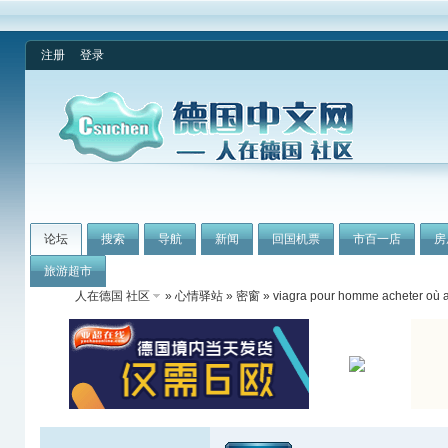
注册
登录
论坛
搜索
导航
新闻
回国机票
市百一店
房
旅游超市
人在德国 社区
»
心情驿站
»
密窗
» viagra pour homme acheter où a