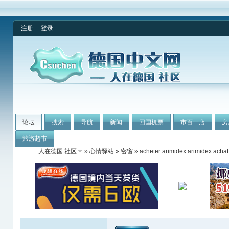
注册
登录
论坛
搜索
导航
新闻
回国机票
市百一店
房
旅游超市
人在德国 社区
»
心情驿站
»
密窗
» acheter arimidex arimidex achat