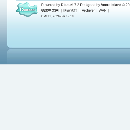
Powered by
Discuz!
7.2
Designed by
Voora Island
© 20
德国中文网
|
联系我们
|
Archiver
|
WAP
|
GMT+1, 2026-8-6 02:18.