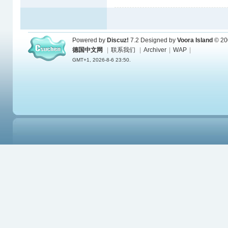
Powered by
Discuz!
7.2
Designed by
Voora Island
© 20
德国中文网
|
联系我们
|
Archiver
|
WAP
|
GMT+1, 2026-8-6 23:50.