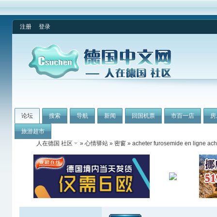
注册
登录
论坛
搜索
导航
新闻
回国机票
市百一店
房
旅游超市
人在德国 社区
»
心情驿站
»
密窗
» acheter furosemide en ligne ach