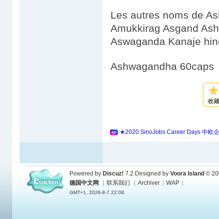
Les autres noms de A
Amukkirag Asgand As
Aswaganda Kanaje hind
Ashwagandha 60caps
收
★2020 SinoJobs Career 
Powered by
Discuz!
7.2
Designed by
Voora Island
© 20
德国中文网
|
联系我们
|
Archiver
|
WAP
|
GMT+1, 2026-8-7 22:08.