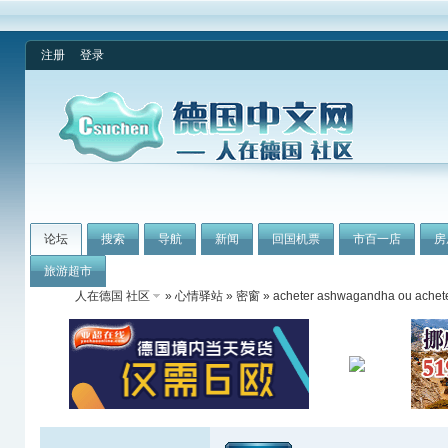
注册
登录
论坛
搜索
导航
新闻
回国机票
市百一店
房
旅游超市
人在德国 社区
»
心情驿站
»
密窗
» acheter ashwagandha ou achet