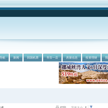
导航
新闻
回国机票
市百一店
房屋信息
投资理财
作者
打印
字体大小: