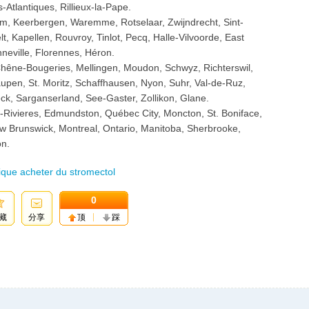
Atlantiques, Rillieux-la-Pape.
m, Keerbergen, Waremme, Rotselaar, Zwijndrecht, Sint-
, Kapellen, Rouvroy, Tinlot, Pecq, Halle-Vilvoorde, East
neville, Florennes, Héron.
Chêne-Bougeries, Mellingen, Moudon, Schwyz, Richterswil,
aupen, St. Moritz, Schaffhausen, Nyon, Suhr, Val-de-Ruz,
ck, Sarganserland, See-Gaster, Zollikon, Glane.
-Rivieres, Edmundston, Québec City, Moncton, St. Boniface,
w Brunswick, Montreal, Ontario, Manitoba, Sherbrooke,
n.
que acheter du stromectol
0
藏
分享
顶
踩