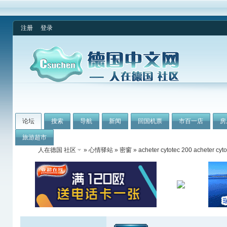
注册
登录
论坛
搜索
导航
新闻
回国机票
市百一店
房
旅游超市
人在德国 社区
»
心情驿站
»
密窗
» acheter cytotec 200 acheter cyt