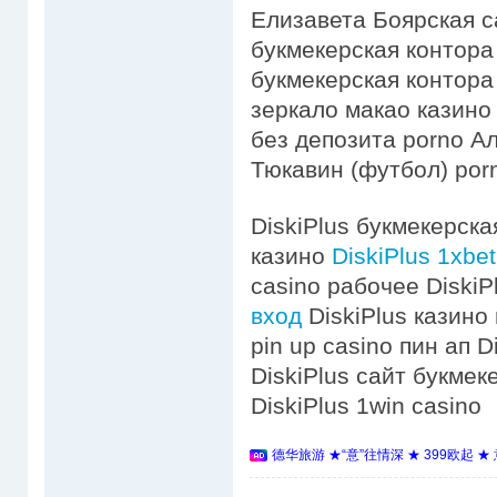
Елизавета Боярская c
букмекерская контор
букмекерская контора
зеркало макао казино
без депозита porno А
Тюкавин (футбол) por
DiskiPlus букмекерска
казино
DiskiPlus 1xbe
casino рабочее Diski
вход
DiskiPlus казино 
pin up casino пин ап 
DiskiPlus сайт букмек
DiskiPlus 1win casino
德华旅游 ★“意”往情深 ★ 399欧起 