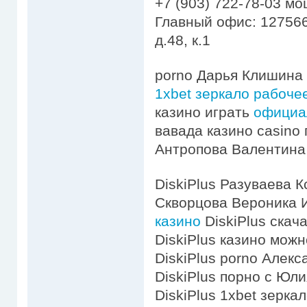
+7 (903) 722-78-03 м
Главный офис: 127566
д.48, к.1
porno Дарья Клишина
1xbet зеркало рабочее
казино играть
официа
вавада казино casino 
Антропова Валентина 
DiskiPlus Разуваева К
Скворцова Вероника 
казино
DiskiPlus скач
DiskiPlus казино мож
DiskiPlus porno Алек
DiskiPlus порно с Юли
DiskiPlus 1xbet зеркал