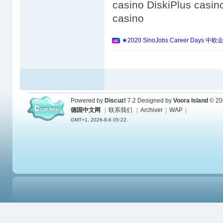
casino DiskiPlus casin
casino
★2020 SinoJobs Career 
Powered by
Discuz!
7.2
Designed by
Voora Island
© 20
德国中文网
|
联系我们
|
Archiver
|
WAP
|
GMT+1, 2026-8-6 05:22.