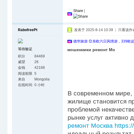
Share
|
RabofreePt
发表于 2025-8-14 10:39
|
只看该作
德华旅游 😊东欧六日风情游，339欧
等待验证
мошенники ремонт Мо
积分
84469
威望
26
金钱
42168
阅读权限
5
来自
Mongolia
在线时间
0 小时
В современном мире, 
жилище становится пр
проблемой некачестве
рынке услуг активно
ремонт Москва https://
идеальный результат,