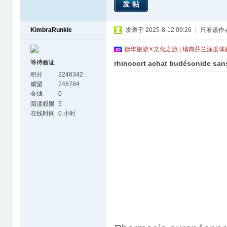
发帖
KimbraRunkle
发表于 2025-8-12 09:26
|
只看该作
德华旅游✳文化之旅 | 瑞典芬兰深度
等待验证
rhinocort achat budésonide sa
积分
2246342
威望
748784
金钱
0
阅读权限
5
在线时间
0 小时