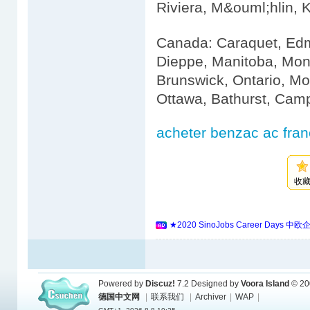
Riviera, M&ouml;hlin, 
Canada: Caraquet, Edm
Dieppe, Manitoba, Mon
Brunswick, Ontario, Mo
Ottawa, Bathurst, Camp
acheter benzac ac fra
收
★2020 SinoJobs Career 
Powered by
Discuz!
7.2
Designed by
Voora Island
© 20
德国中文网
|
联系我们
|
Archiver
|
WAP
|