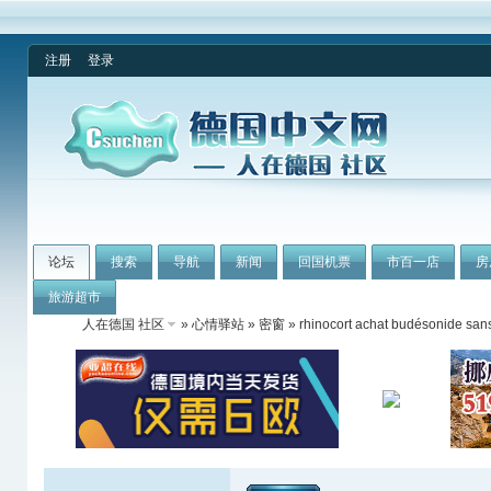
注册
登录
论坛
搜索
导航
新闻
回国机票
市百一店
房
旅游超市
人在德国 社区
»
心情驿站
»
密窗
» rhinocort achat budésonide sa