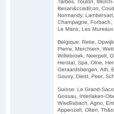
Tarbes, Toulon, Illkirc
Besan&ccedil;on, Coud
Normandy, Lambersart,
Champagne, Forbach, R
Le Mans, Les Mureaux
Belgique: Retie, Opwijk
Pierre, Merchtem, Wette
Willebroek, Neerpelt, 
Herstal, Spa, Olne, He
Geraardsbergen, Ath, 
Gouvy, Diest, Peer, Sc
Suisse: Le Grand-Sacon
Gossau, Interlaken-Obe
Wiedlisbach, Agno, Ent
Appenzell, Olten, Th&oci