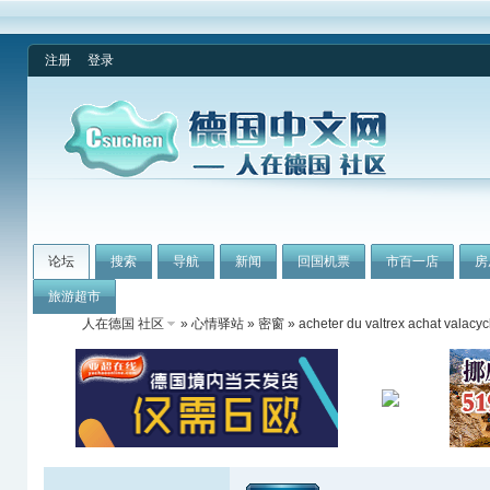
注册
登录
论坛
搜索
导航
新闻
回国机票
市百一店
房
旅游超市
人在德国 社区
»
心情驿站
»
密窗
» acheter du valtrex achat valacyc