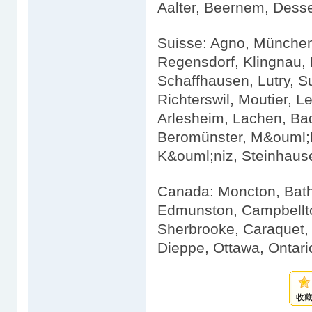
Aalter, Beernem, Dess
Suisse: Agno, München
Regensdorf, Klingnau, B
Schaffhausen, Lutry, Su
Richterswil, Moutier,
Arlesheim, Lachen, Bad
Beromünster, M&ouml;h
K&ouml;niz, Steinhause
Canada: Moncton, Bathu
Edmunston, Campbellto
Sherbrooke, Caraquet,
Dieppe, Ottawa, Ontario
收