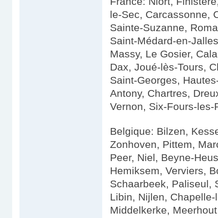
France: Niort, Finistèr
le-Sec, Carcassonne, 
Sainte-Suzanne, Romain
Saint-Médard-en-Jalles
Massy, Le Gosier, Calai
Dax, Joué-lès-Tours, C
Saint-Georges, Hautes
Antony, Chartres, Dreu
Vernon, Six-Fours-les-
Belgique: Bilzen, Kess
Zonhoven, Pittem, Marc
Peer, Niel, Beyne-Heu
Hemiksem, Verviers, B
Schaarbeek, Paliseul, 
Libin, Nijlen, Chapelle
Middelkerke, Meerhout,