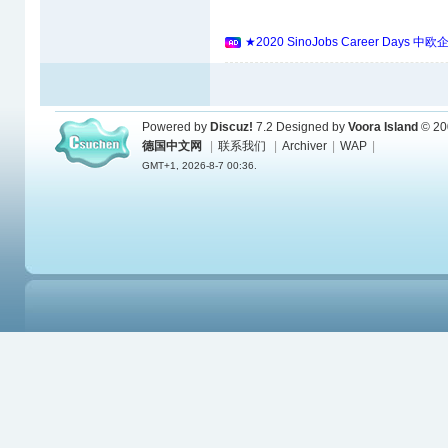
★2020 SinoJobs Career 
Powered by
Discuz!
7.2
Designed by
Voora Island
© 20
德国中文网
|
联系我们
|
Archiver
|
WAP
|
GMT+1, 2026-8-7 00:36.