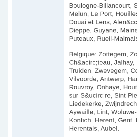
Boulogne-Billancourt, S
Melun, Le Port, Houill
Douai et Lens, Alen&cc
Dieppe, Guyane, Maine
Puteaux, Rueil-Malmai
Belgique: Zottegem, Zo
Ch&acirc;teau, Jalhay, 
Truiden, Zwevegem, Com
Vilvoorde, Antwerp, Ham
Rouvroy, Onhaye, Hout
sur-S&ucirc;re, Sint-P
Liedekerke, Zwijndrech
Aywaille, Lint, Woluwe-
Kontich, Herent, Gent, 
Herentals, Aubel.