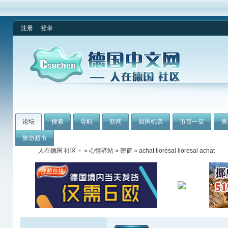
注册
登录
论坛
搜索
导航
新闻
回国机票
市百一店
房
旅游超市
人在德国 社区
»
心情驿站
»
密窗
» achat liorésal lioresal achat