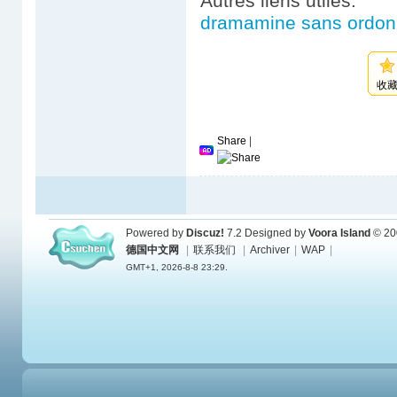
Autres liens utiles:
dramamine sans ordon
收
Share
|
Powered by
Discuz!
7.2
Designed by
Voora Island
© 20
德国中文网
|
联系我们
|
Archiver
|
WAP
|
GMT+1, 2026-8-8 23:29.