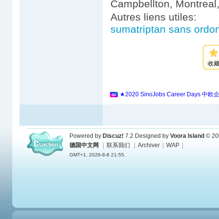
Campbellton, Montreal,
Autres liens utiles:
sumatriptan sans ordo
收
★2020 SinoJobs Career 
Powered by
Discuz!
7.2
Designed by
Voora Island
© 20
德国中文网
|
联系我们
|
Archiver
|
WAP
|
GMT+1, 2026-8-8 21:55.