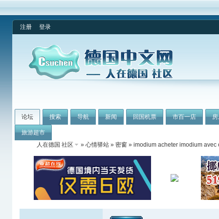
注册
登录
论坛
搜索
导航
新闻
回国机票
市百一店
房
旅游超市
人在德国 社区
»
心情驿站
»
密窗
» imodium acheter imodium avec