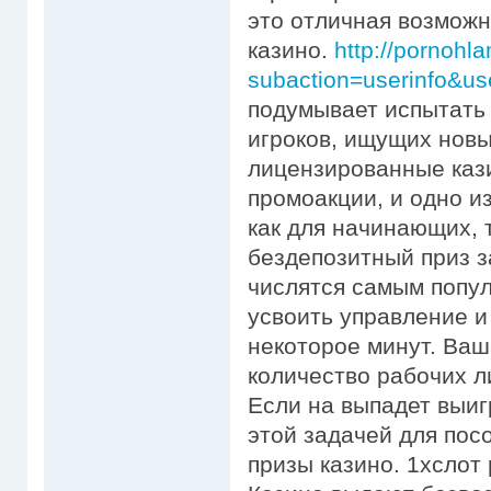
это отличная возможн
казино.
http://pornohl
subaction=userinfo&use
подумывает испытать 
игроков, ищущих нов
лицензированные каз
промоакции, и одно и
как для начинающих, т
бездепозитный приз 
числятся самым попу
усвоить управление и
некоторое минут. Ваш
количество рабочих л
Если на выпадет выиг
этой задачей для пос
призы казино. 1xслот 