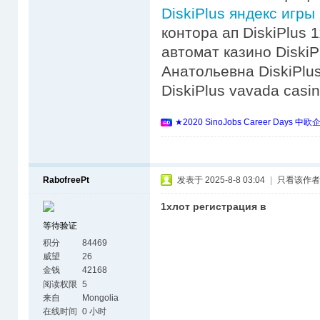
DiskiPlus яндекс игры
контора ап DiskiPlus 
автомат казино DiskiP
Анатольевна DiskiPlu
DiskiPlus vavada casin
★2020 SinoJobs Career 
RabofreePt
发表于 2025-8-8 03:04
|
只看该作者
1хлот регистрация в
等待验证
积分
84469
威望
26
金钱
42168
阅读权限
5
来自
Mongolia
在线时间
0 小时