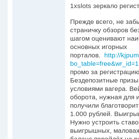
1xslots зеркало регист
Прежде всего, не заб
страничку обзоров бе
шагом оценивают наи
основных игорных
порталов.
http://kjpu
bo_table=free&wr_id=
промо за регистрацию
Бездепозитные призы 
условиями вагера. Ве
оборота, нужная для 
получили благотворит
1.000 рублей. Выигры
Нужно устроить ставо
выигрышных, маловаж
баланс перейдёт на р