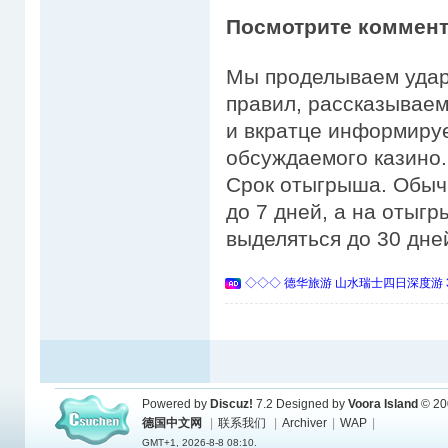
Посмотрите коммента
Мы проделываем удар
правил, рассказывае
и вкратце информируе
обсуждаемого казино.
Срок отыгрыша. Обычн
до 7 дней, а на отыг
выделяться до 30 дне
◇◇◇ 德华旅游 山水瑞士四日深度游 
Powered by
Discuz!
7.2
Designed by
Voora Island
© 20
德国中文网
|
联系我们
|
Archiver
|
WAP
|
GMT+1, 2026-8-8 08:10.