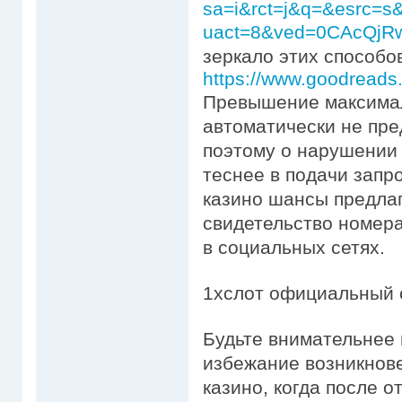
sa=i&rct=j&q=&esrc=
uact=8&ved=0CAcQjRw&u
зеркало этих способо
https://www.goodread
Превышение максимал
автоматически не пре
поэтому о нарушении 
теснее в подачи запр
казино шансы предлаг
свидетельство номера
в социальных сетях.
1хслот официальный 
Будьте внимательнее 
избежание возникнов
казино, когда после 