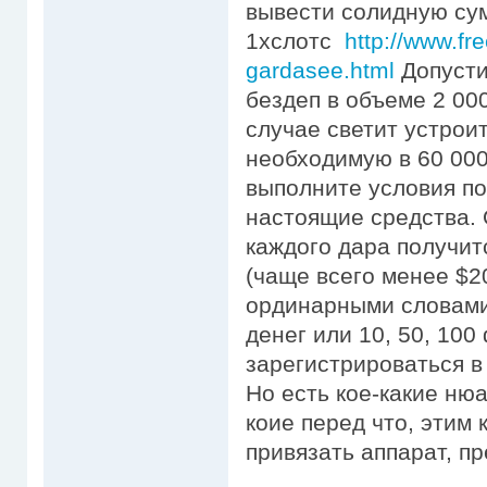
вывести солидную су
1хслотс
http://www.fre
gardasee.html
Допусти
бездеп в объеме 2 00
случае светит устрои
необходимую в 60 000 
выполните условия по
настоящие средства. 
каждого дара получи
(чаще всего менее $20
ординарными словами
денег или 10, 50, 10
зарегистрироваться в
Но есть кое-какие ню
коие перед что, этим 
привязать аппарат, п