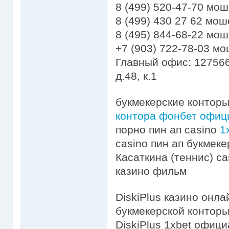
8 (499) 520-47-70 мо
8 (499) 430 27 62 мо
8 (495) 844-68-22 мо
+7 (903) 722-78-03 м
Главный офис: 127566
д.48, к.1
букмекерские конторы
контора фонбет офиц
порно пин ап casino
1
casino пин ап букмеке
Касаткина (теннис) cas
казино фильм
DiskiPlus казино онла
букмекерской контор
DiskiPlus 1xbet офици