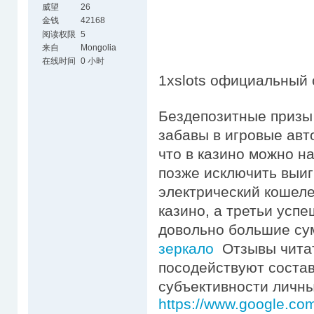
威望
26
金钱
42168
阅读权限
5
来自
Mongolia
在线时间
0 小时
1xslots официальный 
Бездепозитные призы
забавы в игровые авт
что в казино можно н
позже исключить выиг
электрический кошеле
казино, а третьи усп
довольно большие с
зеркало
Отзывы читат
посодействуют состав
субъективности личны
https://www.google.com