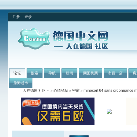
注册
登录
论坛
搜索
导航
新闻
回国机票
市百一店
房
旅游超市
人在德国 社区
»
心情驿站
»
密窗
» rhinocort 64 sans ordonnance r