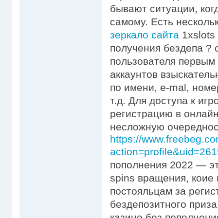
бывают ситуации, ког
самому. Есть несколь
зеркало сайта
1xslots
получения бездепа ? 
пользователя первым
аккаунтов взыскатель
по имени, e-mal, номе
т.д. Для доступа к иг
регистрацию в онлайн
несложную очередност
https://www.freebeg.
action=profile&uid=26
пополнения 2022 — эт
spins вращения, коие
постояльцам за регис
бездепозитного приза
казино без пополнени