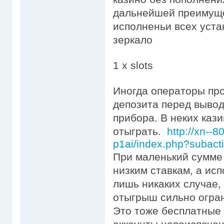
дальнейшей преимуще
исполненьи всех уста
зеркало
1 x slots
Иногда операторы пр
депозита перед выво
прибора. В неких каз
отыграть.
http://xn--
p1ai/index.php?subact
При маленький сумме 
низким ставкам, а ис
лишь никаких случае,
отыгрыш сильно огран
Это тоже бесплатные 