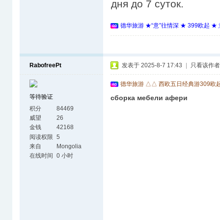
дня до 7 суток.
德华旅游 ★“意”往情深 ★ 399欧起 
RabofreePt
发表于 2025-8-7 17:43
|
只看该作者
德华旅游 △△ 西欧五日经典游309欧
等待验证
сборка мебели афери
积分
84469
威望
26
金钱
42168
阅读权限
5
来自
Mongolia
在线时间
0 小时