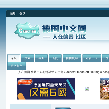
注册
登录
论坛
搜索
导航
新闻
回国机票
市百一店
房
旅游超市
人在德国 社区
»
心情驿站
»
密窗
» acheter modalert 200 mg à bas pr