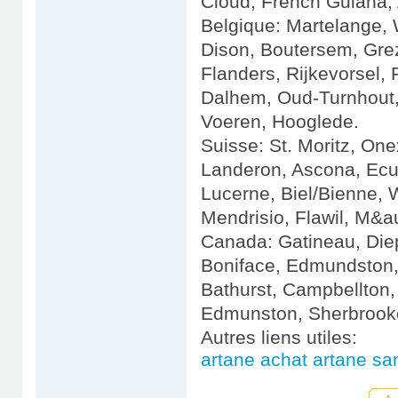
Cloud, French Guiana, Al
Belgique: Martelange,
Dison, Boutersem, Gre
Flanders, Rijkevorsel,
Dalhem, Oud-Turnhout,
Voeren, Hooglede.
Suisse: St. Moritz, On
Landeron, Ascona, Ecub
Lucerne, Biel/Bienne, 
Mendrisio, Flawil, M&a
Canada: Gatineau, Diep
Boniface, Edmundston,
Bathurst, Campbellton, 
Edmunston, Sherbrooke
Autres liens utiles:
artane achat artane s