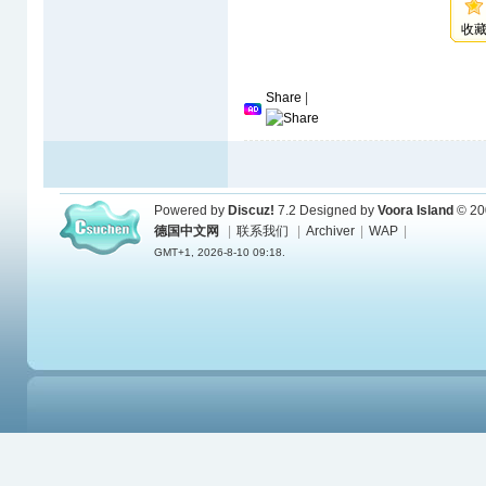
收
Share
|
Powered by
Discuz!
7.2
Designed by
Voora Island
© 20
德国中文网
|
联系我们
|
Archiver
|
WAP
|
GMT+1, 2026-8-10 09:18.