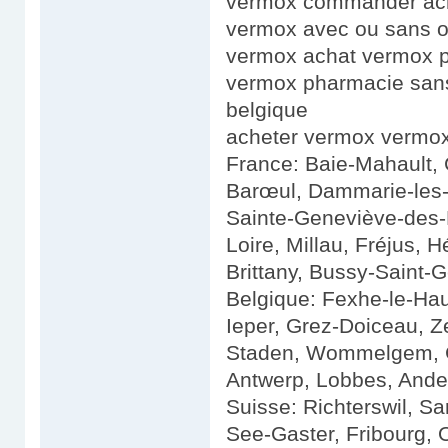
vermox commander ach
vermox avec ou sans 
vermox achat vermox 
vermox pharmacie san
belgique
acheter vermox verm
France: Baie-Mahault, 
Barœul, Dammarie-les-L
Sainte-Geneviève-des-
Loire, Millau, Fréjus, H
Brittany, Bussy-Saint-G
Belgique: Fexhe-le-Hau
Ieper, Grez-Doiceau, 
Staden, Wommelgem, G
Antwerp, Lobbes, Ander
Suisse: Richterswil, S
See-Gaster, Fribourg, O