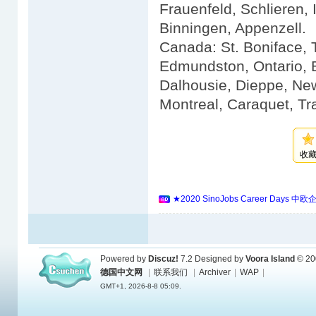
Frauenfeld, Schlieren, 
Binningen, Appenzell.
Canada: St. Boniface, 
Edmundston, Ontario, B
Dalhousie, Dieppe, Ne
Montreal, Caraquet, Tr
收
★2020 SinoJobs Career 
Powered by
Discuz!
7.2
Designed by
Voora Island
© 20
德国中文网
|
联系我们
|
Archiver
|
WAP
|
GMT+1, 2026-8-8 05:09.