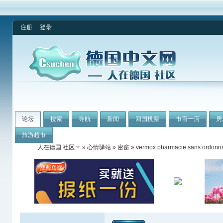
注册
登录
论坛
搜索
导航
新闻
回国机票
市百一店
房
旅游超市
人在德国 社区
»
心情驿站
»
密窗
» vermox pharmacie sans ordonn