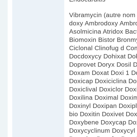
Vibramycin (autre nom 
doxy Ambrodoxy Ambro
Asolmicina Atridox Bac
Biomoxin Bistor Bronmy
Ciclonal Clinofug d C
Docdoxycy Dohixat Dok
Doprovet Doryx Dosil 
Doxam Doxat Doxi 1 Do
Doxicap Doxiciclina Dox
Doxiclival Doxiclor Dox
Doxilina Doximal Doxi
Doxinyl Doxipan Doxipl
bio Doxitin Doxivet Do
Doxybene Doxycap Dox
Doxycyclinum Doxycy