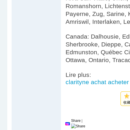
Romanshorn, Lichtenste
Payerne, Zug, Sarine,
Amriswil, Interlaken, 
Canada: Dalhousie, Ed
Sherbrooke, Dieppe, C
Edmunston, Québec City
Ottawa, Ontario, Traca
Lire plus:
clarityne achat acheter 
收
Share
|