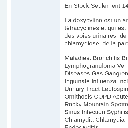
En Stock:Seulement 14
La doxycyline est un an
tétracyclines et qui est
des voies urinaires, de
chlamydiose, de la paro
Maladies: Bronchitis B
Lymphogranuloma Vene
Diseases Gas Gangren
Inguinale Influenza Incl
Urinary Tract Leptospir
Ornithosis COPD Acu
Rocky Mountain Spotted
Sinus Infection Syphili
Chlamydia Chlamydia T
Endocarditis