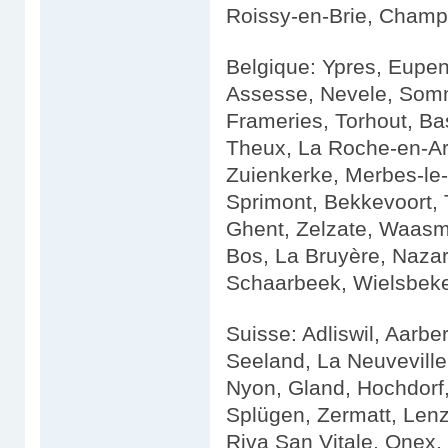
Roissy-en-Brie, Champi
Belgique: Ypres, Eupe
Assesse, Nevele, Som
Frameries, Torhout, Ba
Theux, La Roche-en-Ar
Zuienkerke, Merbes-le-
Sprimont, Bekkevoort, 
Ghent, Zelzate, Waasmu
Bos, La Bruyère, Naza
Schaarbeek, Wielsbeke
Suisse: Adliswil, Aarbe
Seeland, La Neuveville
Nyon, Gland, Hochdorf,
Splügen, Zermatt, Lenz
Riva San Vitale, Onex, 