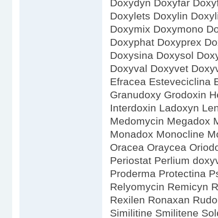
Doxydyn Doxyfar Doxy
Doxylets Doxylin Dox
Doxymix Doxymono Do
Doxyphat Doxyprex Dox
Doxysina Doxysol Dox
Doxyval Doxyvet Doxy
Efracea Esteveciclina E
Granudoxy Grodoxin H
Interdoxin Ladoxyn Le
Medomycin Megadox Mic
Monadox Monocline M
Oracea Oraycea Oriodo
Periostat Perlium doxy
Proderma Protectina P
Relyomycin Remicyn R
Rexilen Ronaxan Rudoc
Similitine Smilitene S