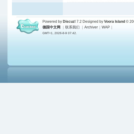
Powered by
Discuz!
7.2
Designed by
Voora Island
© 20
德国中文网
|
联系我们
|
Archiver
|
WAP
|
GMT+1, 2026-8-9 07:42.