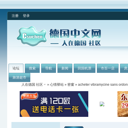
注册
登录
论坛
搜索
导航
新闻
回国机票
市百一店
房
旅游超市
人在德国 社区
»
心情驿站
»
密窗
» acheter vibramycine sans ordo