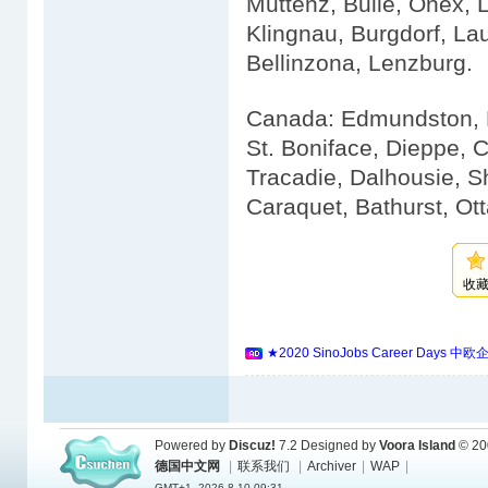
Muttenz, Bulle, Onex, 
Klingnau, Burgdorf, La
Bellinzona, Lenzburg.
Canada: Edmundston, 
St. Boniface, Dieppe, 
Tracadie, Dalhousie, S
Caraquet, Bathurst, Ot
收
★2020 SinoJobs Career 
Powered by
Discuz!
7.2
Designed by
Voora Island
© 20
德国中文网
|
联系我们
|
Archiver
|
WAP
|
GMT+1, 2026-8-10 09:31.