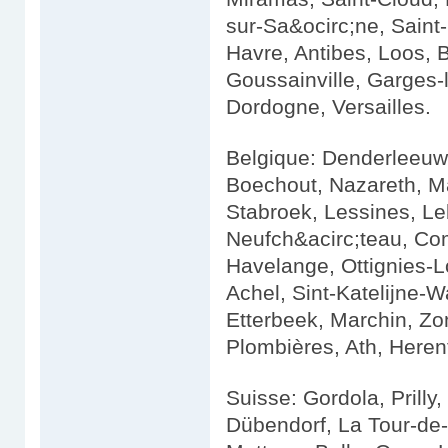
sur-Sa&ocirc;ne, Saint
Havre, Antibes, Loos, 
Goussainville, Garges
Dordogne, Versailles.
Belgique: Denderleeuw, 
Boechout, Nazareth, 
Stabroek, Lessines, Leb
Neufch&acirc;teau, Co
Havelange, Ottignies-
Achel, Sint-Katelijne-W
Etterbeek, Marchin, Z
Plombières, Ath, Heren
Suisse: Gordola, Prilly
Dübendorf, La Tour-de-