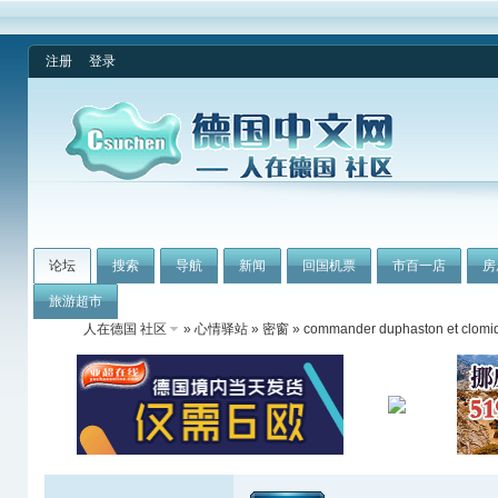
注册
登录
论坛
搜索
导航
新闻
回国机票
市百一店
房
旅游超市
人在德国 社区
»
心情驿站
»
密窗
» commander duphaston et clomid