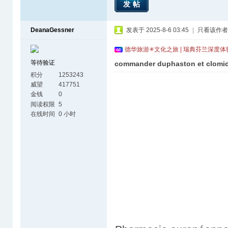
发帖
DeanaGessner
发表于 2025-8-6 03:45
|
只看该作者
德华旅游✳文化之旅 | 瑞典芬兰深度
等待验证
commander duphaston et clomid
积分
1253243
威望
417751
金钱
0
阅读权限
5
在线时间
0 小时