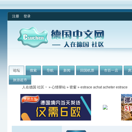
注册
登录
论坛
搜索
导航
新闻
回国机票
市百一店
房
旅游超市
人在德国 社区
»
心情驿站
»
密窗
» estrace achat acheter estrace