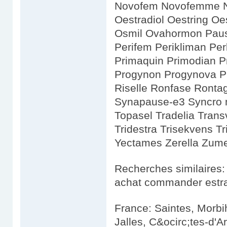
Novofem Novofemme Nov
Oestradiol Oestring O
Osmil Ovahormon Paus
Perifem Perikliman Perl
Primaquin Primodian P
Progynon Progynova Pr
Riselle Ronfase Rontag
Synapause-e3 Syncro 
Topasel Tradelia Transvi
Tridestra Trisekvens T
Yectames Zerella Zum
Recherches similaires:
achat commander estr
France: Saintes, Morbi
Jalles, C&ocirc;tes-d'