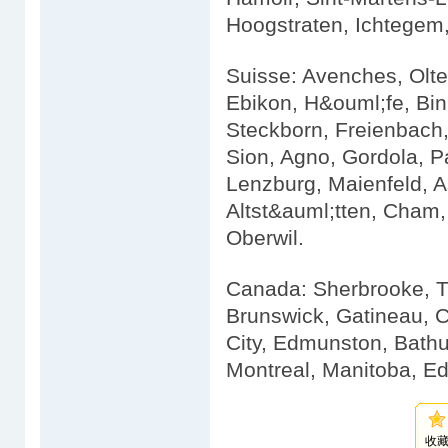
Hoogstraten, Ichtegem
Suisse: Avenches, Olten
Ebikon, H&ouml;fe, Bi
Steckborn, Freienbach
Sion, Agno, Gordola, P
Lenzburg, Maienfeld, A
Altst&auml;tten, Cham
Oberwil.
Canada: Sherbrooke, T
Brunswick, Gatineau, 
City, Edmunston, Bathu
Montreal, Manitoba, Ed
收