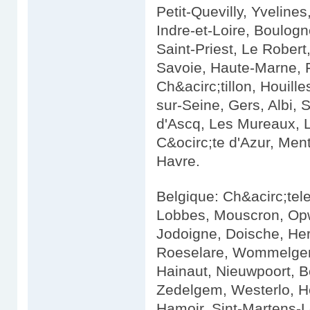
Petit-Quevilly, Yvelin
Indre-et-Loire, Boulogn
Saint-Priest, Le Rober
Savoie, Haute-Marne,
Ch&acirc;tillon, Houill
sur-Seine, Gers, Albi, 
d'Ascq, Les Mureaux, L
C&ocirc;te d'Azur, Men
Havre.
Belgique: Ch&acirc;tele
Lobbes, Mouscron, Opwi
Jodoigne, Doische, Her
Roeselare, Wommelgem,
Hainaut, Nieuwpoort, B
Zedelgem, Westerlo, He
Hamoir, Sint-Martens-L