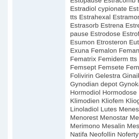
Estopause Estracomb E
Estradiol cypionate Est
tts Estrahexal Estramo
Estrasorb Estrena Estr
pause Estrodose Estrof
Esumon Etrosteron Eut
Exuna Femalon Feman
Fematrix Femiderm tts
Femsept Femsete Femt
Folivirin Gelestra Gi
Gynodian depot Gynok
Hormodiol Hormodose 
Klimodien Kliofem Kli
Linoladiol Lutes Mene
Menorest Menostar Men
Merimono Mesalin Mes
Natifa Neofollin Nofer