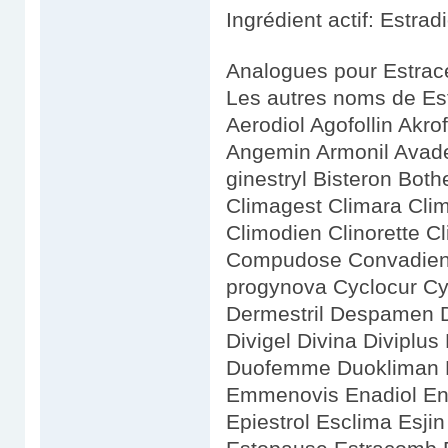
Ingrédient actif: Estradi
Analogues pour Estrace
Les autres noms de Estr
Aerodiol Agofollin Akrof
Angemin Armonil Avade
ginestryl Bisteron Bot
Climagest Climara Cli
Climodien Clinorette C
Compudose Convadien 
progynova Cyclocur Cy
Dermestril Despamen 
Divigel Divina Diviplus
Duofemme Duokliman Dé
Emmenovis Enadiol En
Epiestrol Esclima Esji