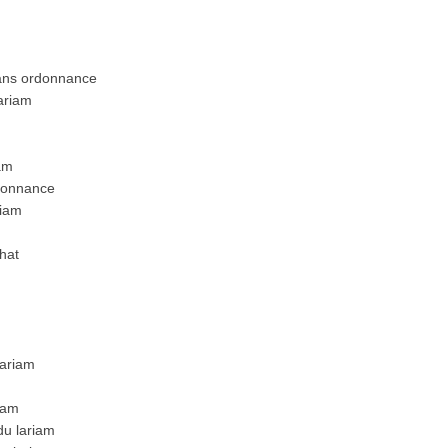
sans ordonnance
ariam
am
rdonnance
riam
hat
lariam
iam
du lariam