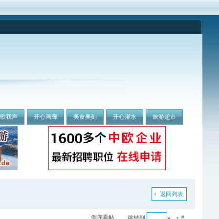
我歌我声
开心画廊
美食美刻
开心灌水
旅游超市
返回列表
倒序看帖
跳转到
»
#