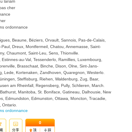
u lariam
pas cher
nnance
her
sans ordonnance
igues, Beaune, Béziers, Orvault, Sannois, Pas-de-Calais,
-Paul, Dreux, Montfermeil, Chatou, Annemasse, Saint-
ny, Chaumont, Saint-Leu, Sens, Thionville.
, Estinnes-au-Val, Tessenderlo, Ramillies, Luxembourg,
enville, Brasschaat, Binche, Dison, Olne, Sint-Jans-
g, Lede, Kortenaken, Zandhoven, Quaregnon, Westerlo.
üningen, Steffisburg, Riehen, Waldenburg, Zug, Baar,
usen am Rheinfall, Regensberg, Pully, Schlieren, March.
athurst, Manitoba, St. Boniface, Gatineau, Dalhousie, New
eres, Edmundston, Edmunston, Ottawa, Moncton, Tracadie,
 Ontario.
ans ordonnance
0
藏
分享
顶
踩