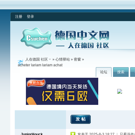
注册
登录
人在德国 社区
»
心情驿站
»
密窗
»
acheter lariam lariam achat
论坛
搜索
发帖
JuniorHouck
发表于 2025-8-3 18:27
|
只看该作