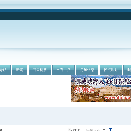
导航
新闻
回国机票
市百一店
房屋信息
投资理财
者
打印
字体大小: