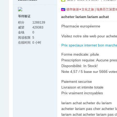
德华旅游✳文化之旅 | 瑞典芬兰深度
等待验证
acheter lariam lariam achat
积分
1288139
Pharmacie européenne
威望
429383
金钱
0
Visitez notre site web pour achete
阅读权限
5
在线时间
0 小时
Prix speciaux internet bon marche!
Forme medicale: pilule
Prescription requise: Aucune pres
Disponibilité: In Stock!
Note 4,57 / 5 base sur 5666 votes 
Paiement securise
Livraison et intimite totale
Prix vraiment incroyables
lariam achat acheter du lariam
acheter lariam pas cher acheter 
lariam achat acheter lariam pas c