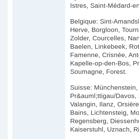
Istres, Saint-Médard-en
Belgique: Sint-Amands
Herve, Borgloon, Tour
Zolder, Courcelles, Nan
Baelen, Linkebeek, Rot
Famenne, Crisnée, Ant
Kapelle-op-den-Bos, Pro
Soumagne, Forest.
Suisse: Münchenstein, 
Pr&auml;ttigau/Davos, 
Valangin, Ilanz, Orsiè
Bains, Lichtensteig, M
Regensberg, Diessenho
Kaiserstuhl, Uznach, Ri