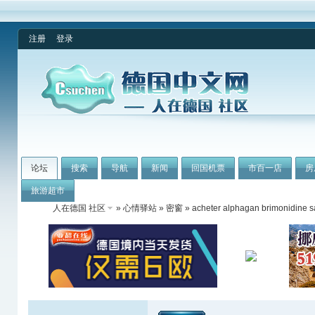
注册
登录
论坛
搜索
导航
新闻
回国机票
市百一店
房
旅游超市
人在德国 社区
»
心情驿站
»
密窗
» acheter alphagan brimonidine 