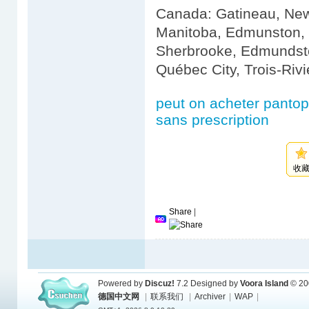
Canada: Gatineau, New 
Manitoba, Edmunston, C
Sherbrooke, Edmundsto
Québec City, Trois-Riv
peut on acheter panto
sans prescription
收
Share
|
Powered by
Discuz!
7.2
Designed by
Voora Island
© 20
德国中文网
|
联系我们
|
Archiver
|
WAP
|