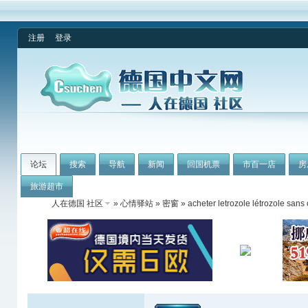
注册
登录
论坛
搜索
导航
新闻
回国机票
市百一店
房
旅游超市
人在德国 社区
»
心情驿站
»
密窗
» acheter letrozole létrozole san