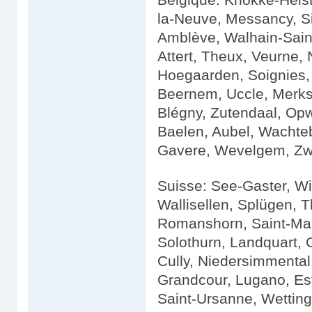
la-Neuve, Messancy, Si
Amblève, Walhain-Saint
Attert, Theux, Veurne,
Hoegaarden, Soignies,
Beernem, Uccle, Merksp
Blégny, Zutendaal, Opwi
Baelen, Aubel, Wachte
Gavere, Wevelgem, Zwij
Suisse: See-Gaster, Wi
Wallisellen, Splügen, T
Romanshorn, Saint-Maur
Solothurn, Landquart, 
Cully, Niedersimmental
Grandcour, Lugano, Est
Saint-Ursanne, Wetting