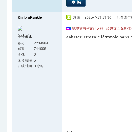
发帖
KimbraRunkle
发表于 2025-7-19 19:36
|
只看该作
德华旅游✳文化之旅 | 瑞典芬兰深度
等待验证
acheter letrozole létrozole san
积分
2234984
威望
744998
金钱
0
阅读权限
5
在线时间
0 小时