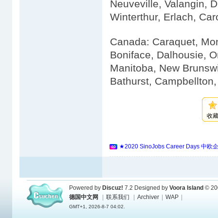
Neuveville, Valangin, D
Winterthur, Erlach, Car
Canada: Caraquet, Mon
Boniface, Dalhousie, O
Manitoba, New Brunsw
Bathurst, Campbellton, 
收
★2020 SinoJobs Career 
Powered by
Discuz!
7.2
Designed by
Voora Island
© 20
德国中文网
|
联系我们
|
Archiver
|
WAP
|
GMT+1, 2026-8-7 04:02.