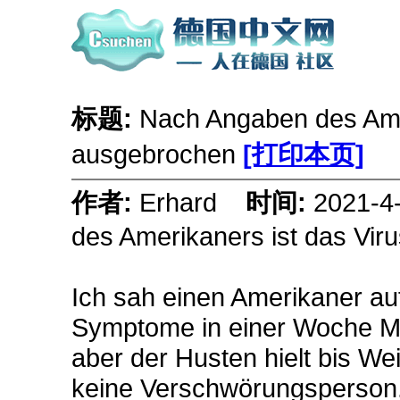
标题:
Nach Angaben des Amer
ausgebrochen
[打印本页]
作者:
Erhard
时间:
2021-
des Amerikaners ist das Vir
Ich sah einen Amerikaner auf
Symptome in einer Woche M
aber der Husten hielt bis We
keine Verschwörungsperson. 