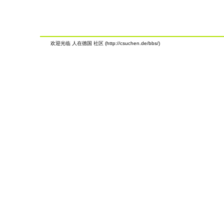
欢迎光临 人在德国 社区 (http://csuchen.de/bbs/)