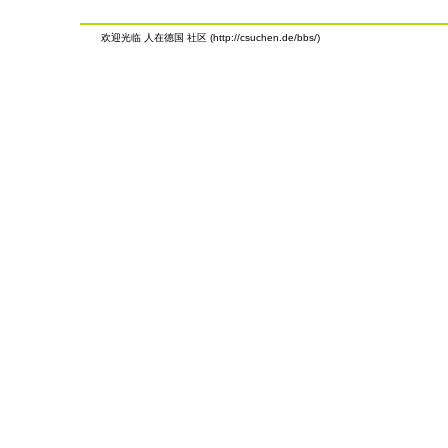
欢迎光临 人在德国 社区 (http://csuchen.de/bbs/)