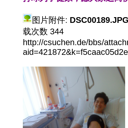
图片附件:
DSC00189.JP
载次数 344
http://csuchen.de/bbs/attac
aid=421872&k=f5caac05d2