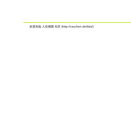
欢迎光临 人在德国 社区 (http://csuchen.de/bbs/)