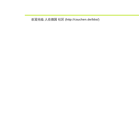
欢迎光临 人在德国 社区 (http://csuchen.de/bbs/)