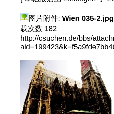
图片附件:
Wien 035-2.jpg
载次数 182
http://csuchen.de/bbs/attac
aid=199423&k=f5a9fde7bb