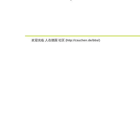
欢迎光临 人在德国 社区 (http://csuchen.de/bbs/)