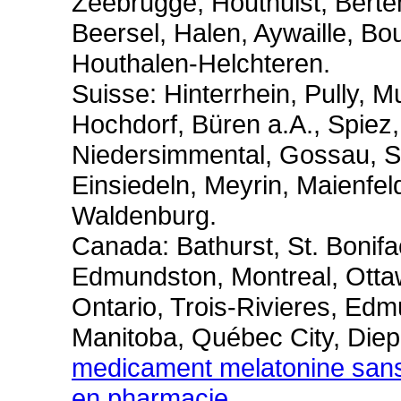
Zeebrugge, Houthulst, Bert
Beersel, Halen, Aywaille, B
Houthalen-Helchteren.
Suisse: Hinterrhein, Pully, M
Hochdorf, Büren a.A., Spiez
Niedersimmental, Gossau, St
Einsiedeln, Meyrin, Maienfel
Waldenburg.
Canada: Bathurst, St. Bonif
Edmundston, Montreal, Otta
Ontario, Trois-Rivieres, Ed
Manitoba, Québec City, Diep
medicament melatonine sans
en pharmacie