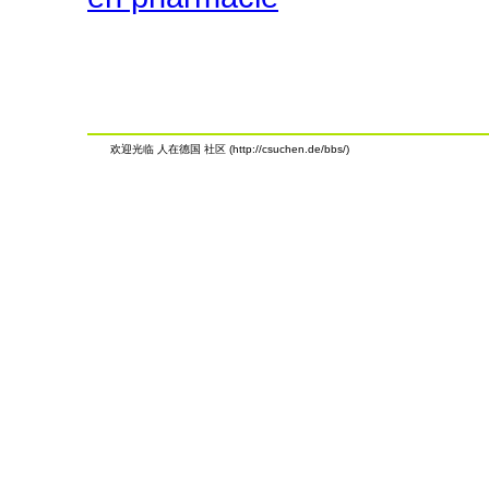
欢迎光临 人在德国 社区 (http://csuchen.de/bbs/)