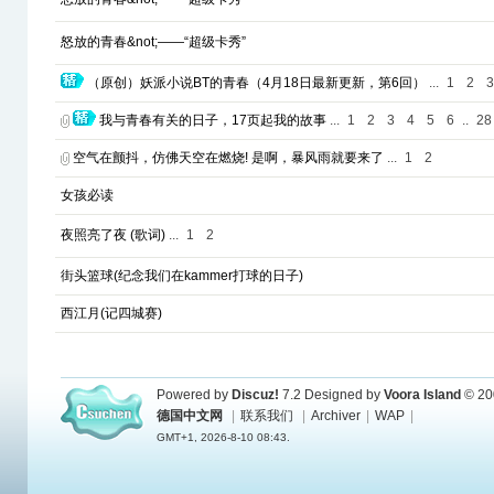
怒放的青春&not;——“超级卡秀”
（原创）妖派小说BT的青春（4月18日最新更新，第6回）
...
1
2
3
我与青春有关的日子，17页起我的故事
...
1
2
3
4
5
6
..
28
空气在颤抖，仿佛天空在燃烧! 是啊，暴风雨就要来了
...
1
2
女孩必读
夜照亮了夜 (歌词)
...
1
2
街头篮球(纪念我们在kammer打球的日子)
西江月(记四城赛)
Powered by
Discuz!
7.2
Designed by
Voora Island
© 20
德国中文网
|
联系我们
|
Archiver
|
WAP
|
GMT+1, 2026-8-10 08:43.