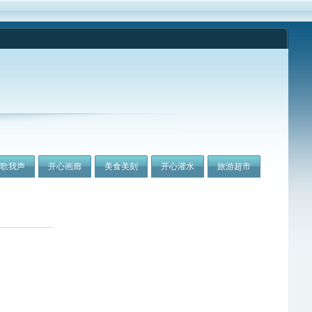
我歌我声
开心画廊
美食美刻
开心灌水
旅游超市