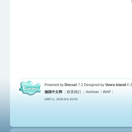
Powered by
Discuz!
7.2
Designed by
Voora Island
© 2
德国中文网
|
联系我们
|
Archiver
|
WAP
|
GMT+1, 2026-8-6 20:03.