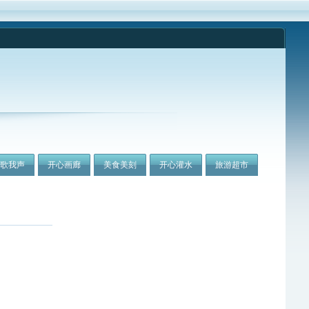
我歌我声
开心画廊
美食美刻
开心灌水
旅游超市