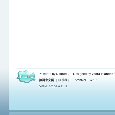
Powered by
Discuz!
7.2
Designed by
Voora Island
© 2
德国中文网
|
联系我们
|
Archiver
|
WAP
|
GMT+1, 2026-8-6 21:19.