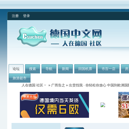
注册
登录
论坛
搜索
导航
新闻
回国机票
市百一店
房
旅游超市
人在德国 社区
»
广而告之
» 出货找我 · 你轻松你放心 中国到欧洲