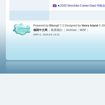
★2020 SinoJobs Career 
Powered by
Discuz!
7.2
Designed by
Voora Island
© 20
德国中文网
|
联系我们
|
Archiver
|
WAP
|
GMT+1, 2026-8-6 13:21.