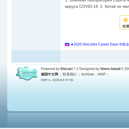
1. Военная лаборатория США в Ф
вируса COVID-19. 2. Китай не яв
收
★2020 SinoJobs Career 
Powered by
Discuz!
7.2
Designed by
Voora Island
© 20
德国中文网
|
联系我们
|
Archiver
|
WAP
|
GMT+1, 2026-8-6 07:36.