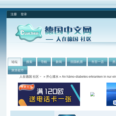
注册
登录
论坛
搜索
导航
新闻
回国机票
市百一店
房
旅游超市
人在德国 社区
»
开心灌水
» An hämo-diabetes erkranken in nur e